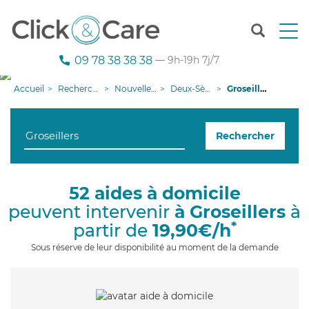
T
o
g
09 78 38 38 38
— 9h-19h 7j/7
g
l
Accueil
Recherche aide à domicile
Nouvelle-Aquitaine
Deux-Sèvres
Groseillers
e
n
a
Rechercher
v
i
g
a
52 aides à domicile
t
peuvent intervenir
à Groseillers
à
i
o
*
partir de
19,90€/h
n
Sous réserve de leur disponibilité au moment de la demande