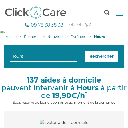
T
o
g
09 78 38 38 38
— 9h-19h 7j/7
g
l
Accueil
Recherche aide à domicile
Nouvelle-Aquitaine
Pyrénées-Atlantiques
Hours
e
n
a
Rechercher
v
i
g
a
137 aides à domicile
t
peuvent intervenir
à Hours
à partir
i
o
*
de
19,90€/h
n
Sous réserve de leur disponibilité au moment de la demande