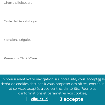
Charte Click&Care
Code de Déontologie
Mentions Légales
Prérequis Click&Care
Protection des Données
En poursuivant votre navigation sur notre site, vous acceptez le
✕
dépôt de cookies destinés à vous proposer des offres, contenus
et services adaptés à vos centres d’intérêts.
Pour plus
d’informations et paramétrer vos cookies,
Vie Privée
J'accepte
cliquez ici
.