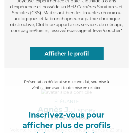
Joyeuse
, expérimentée et gaie, Clothilde a 8 ans
d'expérience et possède un BEP Carrières Sanitaires et
Sociales (CSS). Maitrisant bien les troubles rénaux ou
urologiques et la bronchopneumopathie chronique
obstructive, Clothilde apporte ses services de ménage,
compagnie/loisirs, lessive/repassage et lever/coucher*
Afficher le profil
Présentation déclarative du candidat, soumise à
vérification avant toute mise en relation
ÉLÉGANTE
Agnès J.,
Espoey
Inscrivez-vous pour
à 5km de chez Vous
afficher plus de profils
Volontaire
, communicative et efficace, Agnès a 23 ans