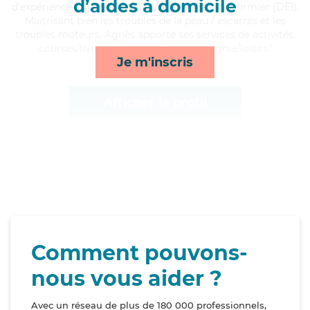
d’aides à domicile
d'expérience et possède un diplôme d'Etat d'infirmier (DEI).
Maitrisant bien les troubles de la peau / escarres et les
troubles moteurs, Agnès apporte ses services de activités,
courses/livraison, mobilité et compagnie/loisirs*
Je m'inscris
Afficher le profil
Comment pouvons-
nous vous aider ?
Avec un réseau de plus de 180 000 professionnels,