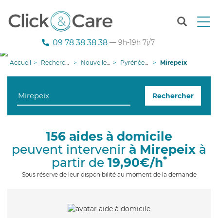
T
o
g
09 78 38 38 38
— 9h-19h 7j/7
g
l
Accueil
Recherche aide à domicile
Nouvelle-Aquitaine
Pyrénées-Atlantiques
Mirepeix
e
n
a
Rechercher
v
i
g
a
156 aides à domicile
t
peuvent intervenir
à Mirepeix
à
i
o
*
partir de
19,90€/h
n
Sous réserve de leur disponibilité au moment de la demande