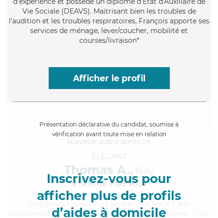
d'expérience et possède un diplôme d'État d'Auxiliaire de
Vie Sociale (DEAVS). Maitrisant bien les troubles de
l'audition et les troubles respiratoires, François apporte ses
services de ménage, lever/coucher, mobilité et
courses/livraison*
Afficher le profil
Présentation déclarative du candidat, soumise à
vérification avant toute mise en relation
ÉLÉGANT
Thomas A.,
Nay
Inscrivez-vous pour
à 5km de chez Vous
afficher plus de profils
Énergique
, rigoureux et joyeux, Thomas a 8 ans
d’aides à domicile
d'expérience et possède un diplôme d'Etat d'infirmier (DEI).