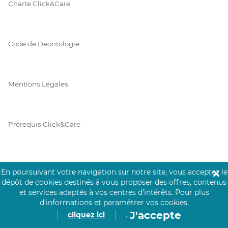
Charte Click&Care
Code de Déontologie
Mentions Légales
Prérequis Click&Care
Protection des Données
En poursuivant votre navigation sur notre site, vous acceptez le
✕
dépôt de cookies destinés à vous proposer des offres, contenus
et services adaptés à vos centres d’intérêts.
Pour plus
d’informations et paramétrer vos cookies,
Vie Privée
J'accepte
cliquez ici
.