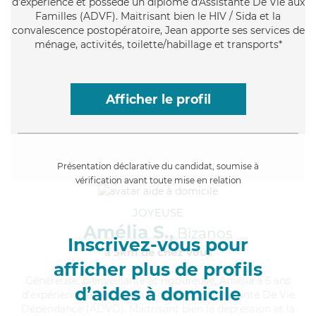
d'expérience et possède un diplôme d'Assistante De Vie aux
Familles (ADVF). Maitrisant bien le HIV / Sida et la
convalescence postopératoire, Jean apporte ses services de
ménage, activités, toilette/habillage et transports*
Afficher le profil
Présentation déclarative du candidat, soumise à
vérification avant toute mise en relation
JOYEUSE
Amélia S.,
Bizanos
Inscrivez-vous pour
à 5km de chez Vous
afficher plus de profils
Généreuse
, bienveillante et rigoureuse, Amélia a 5 ans
d’aides à domicile
d'expérience et possède un diplôme d'Assistante De Vie
Dépendance (ADVD). Maitrisant bien la dépression et la