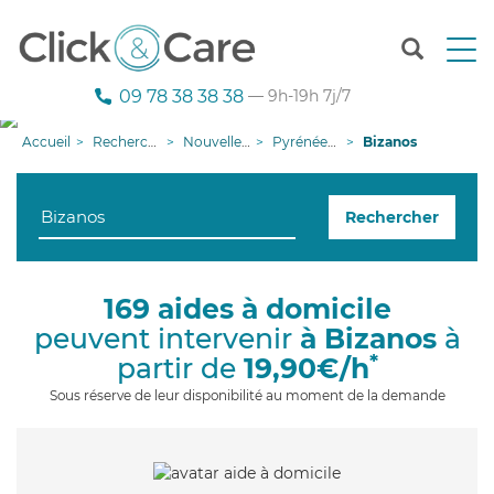
T
o
g
09 78 38 38 38
— 9h-19h 7j/7
g
l
Accueil
Recherche aide à domicile
Nouvelle-Aquitaine
Pyrénées-Atlantiques
Bizanos
e
n
a
Rechercher
v
i
g
a
169 aides à domicile
t
peuvent intervenir
à Bizanos
à
i
o
*
partir de
19,90€/h
n
Sous réserve de leur disponibilité au moment de la demande