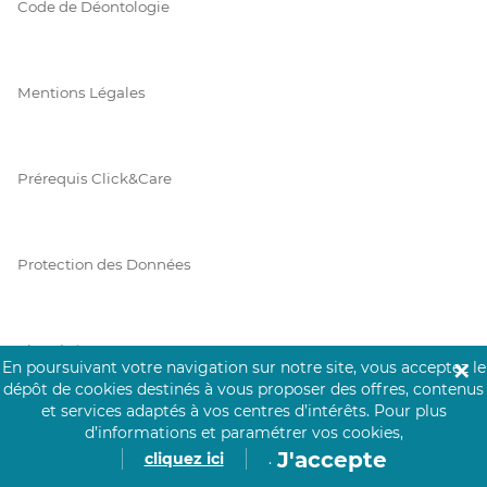
Code de Déontologie
Mentions Légales
Prérequis Click&Care
Protection des Données
Vie Privée
En poursuivant votre navigation sur notre site, vous acceptez le
✕
dépôt de cookies destinés à vous proposer des offres, contenus
et services adaptés à vos centres d’intérêts.
Pour plus
d’informations et paramétrer vos cookies,
PAIEMENT SÉCURISÉ
J'accepte
cliquez ici
.