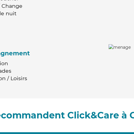
 / Change
e nuit
agnement
ion
ades
n / Loisirs
recommandent Click&Care à 