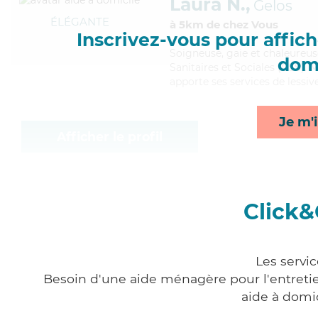
Laura N.,
Gelos
ÉLÉGANTE
à 5km de chez Vous
Inscrivez-vous pour affiche
Soigneuse
, gaie et chaleureu
domi
Sanitaires et Sociales (CSS). 
apporte ses services de lessiv
Je m'i
Afficher le profil
Click&
Les servi
Besoin d'une aide ménagère pour l'entretien
aide à domi