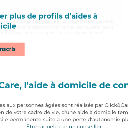
r plus de profils d’aides à
se, Laura a 5 ans d'expérience et possède un BEP Carrières
cile
Maitrisant bien la dépression et les troubles du sang, Laura
e/repassage, ménage, rappels et surveillance de nuit*
nscris
Care, l'aide à domicile de co
ces aux personnes âgées sont réalisés par Click&Car
 de votre cadre de vie, d'une aide à domicile tem
cile permanente suite à une perte d'autonomie pl
Être rappelé par un conseiller