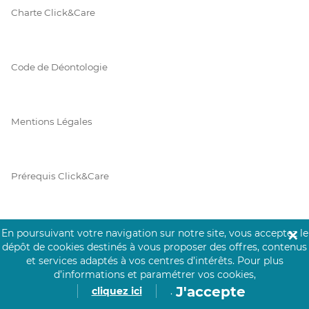
Charte Click&Care
Code de Déontologie
Mentions Légales
Prérequis Click&Care
Protection des Données
En poursuivant votre navigation sur notre site, vous acceptez le
✕
dépôt de cookies destinés à vous proposer des offres, contenus
et services adaptés à vos centres d’intérêts.
Pour plus
d’informations et paramétrer vos cookies,
Vie Privée
J'accepte
cliquez ici
.