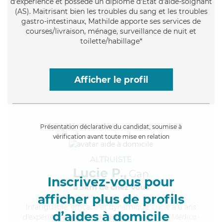
d'expérience et possède un diplôme d'Etat d'aide-soignant
(AS). Maitrisant bien les troubles du sang et les troubles
gastro-intestinaux, Mathilde apporte ses services de
courses/livraison, ménage, surveillance de nuit et
toilette/habillage*
Afficher le profil
Présentation déclarative du candidat, soumise à
vérification avant toute mise en relation
ALTRUISTE
Lucie P.,
Gan
Inscrivez-vous pour
à 5km de chez Vous
afficher plus de profils
Infatiguable
, efficace et dynamique, Lucie a 6 ans
d’aides à domicile
d'expérience et possède un diplôme d'Aide Médico-