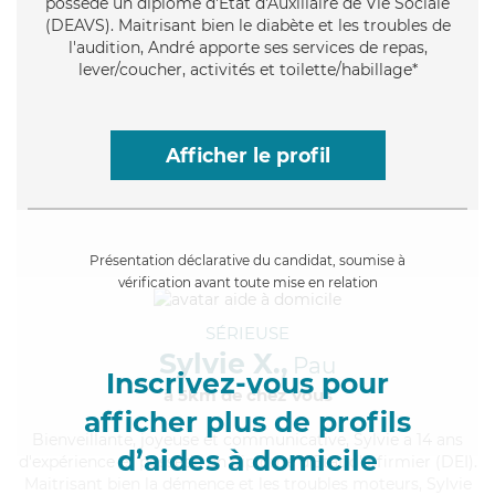
possède un diplôme d'État d'Auxiliaire de Vie Sociale
(DEAVS). Maitrisant bien le diabète et les troubles de
l'audition, André apporte ses services de repas,
lever/coucher, activités et toilette/habillage*
Afficher le profil
Présentation déclarative du candidat, soumise à
vérification avant toute mise en relation
SÉRIEUSE
Sylvie X.,
Pau
Inscrivez-vous pour
à 5km de chez Vous
afficher plus de profils
Bienveillante
, joyeuse et communicative, Sylvie a 14 ans
d’aides à domicile
d'expérience et possède un diplôme d'Etat d'infirmier (DEI).
Maitrisant bien la démence et les troubles moteurs, Sylvie