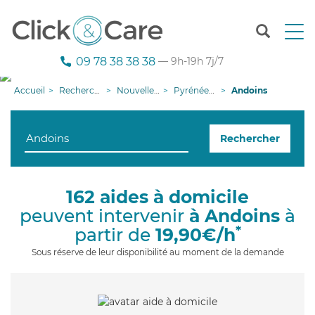
T
o
g
09 78 38 38 38
— 9h-19h 7j/7
g
l
Accueil
Recherche aide à domicile
Nouvelle-Aquitaine
Pyrénées-Atlantiques
Andoins
e
n
a
Rechercher
v
i
g
a
162 aides à domicile
t
peuvent intervenir
à Andoins
à
i
o
*
partir de
19,90€/h
n
Sous réserve de leur disponibilité au moment de la demande