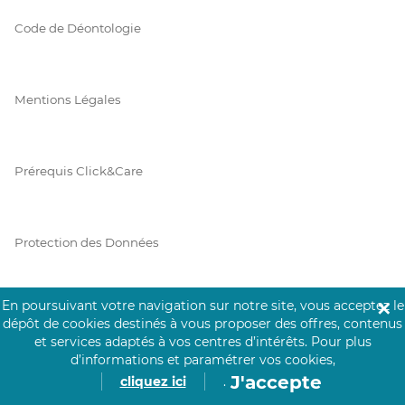
Code de Déontologie
Mentions Légales
Prérequis Click&Care
Protection des Données
En poursuivant votre navigation sur notre site, vous acceptez le
✕
Vie Privée
dépôt de cookies destinés à vous proposer des offres, contenus
et services adaptés à vos centres d’intérêts.
Pour plus
d’informations et paramétrer vos cookies,
J'accepte
cliquez ici
.
PAIEMENT SÉCURISÉ