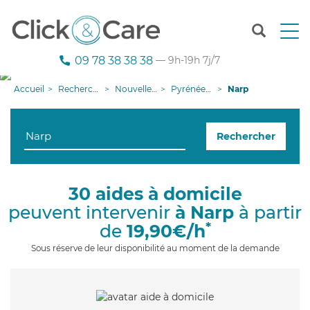
T
o
g
09 78 38 38 38
— 9h-19h 7j/7
g
l
Accueil
Recherche aide à domicile
Nouvelle-Aquitaine
Pyrénées-Atlantiques
Narp
e
n
a
Rechercher
v
i
g
a
30 aides à domicile
t
peuvent intervenir
à Narp
à partir
i
o
*
de
19,90€/h
n
Sous réserve de leur disponibilité au moment de la demande