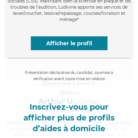
Sociales (CSS). Maitrisant bien la sclérose en plaque et les
troubles de l'audition, Ludivine apporte ses services de
lever/coucher, lessive/repassage, courses/livraison et
ménage*
Afficher le profil
Présentation déclarative du candidat, soumise à
vérification avant toute mise en relation
SÉRIEUX
Arthur U.,
Orthez
Inscrivez-vous pour
à 5km de chez Vous
afficher plus de profils
Altruiste
, efficace et intuitive, Arthur a 23 ans d'expérience
d’aides à domicile
et possède un diplôme d'État d'Auxiliaire de Vie Sociale
(DEAVS). Maitrisant bien la rémission de cancer et la