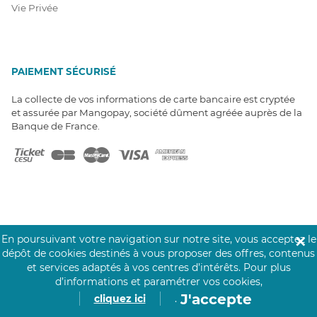
Vie Privée
PAIEMENT SÉCURISÉ
La collecte de vos informations de carte bancaire est cryptée
et assurée par Mangopay, société dûment agréée auprès de la
Banque de France.
NOS PARTENAIRES
En poursuivant votre navigation sur notre site, vous acceptez le
✕
Click&Care est soutenu par les Groupes
dépôt de cookies destinés à vous proposer des offres, contenus
Caisse des Dépôts et MAIF.
et services adaptés à vos centres d’intérêts.
Pour plus
d’informations et paramétrer vos cookies,
J'accepte
cliquez ici
.