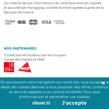
La collecte de vos informations de carte bancaire est cryptée
et assurée par Mangopay, société dûment agréée auprès de la
Banque de France.
NOS PARTENAIRES
Click&Care est soutenu par les Groupes
Caisse des Dépôts et MAIF.
En poursuivant votre navigation sur notre site, vous acceptez le
✕
dépôt de cookies destinés à vous proposer des offres, contenus
EXPERTS À VOTRE ÉCOUTE
et services adaptés à vos centres d’intérêts.
Pour plus
Un besoin de recrutement ? Click&Care vous accompagne par
d’informations et paramétrer vos cookies,
téléphone 7/7
.
J'accepte
cliquez ici
.
Être rappelé aujourd'hui