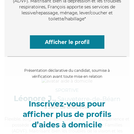
(ADVF). Maitrisant bien la dépression et les troubles
respiratoires, François apporte ses services de
lessive/repassage, ménage, lever/coucher et
toilette/habillage*
Afficher le profil
Présentation déclarative du candidat, soumise à
vérification avant toute mise en relation
SPORTIVE
Léonore J.,
Sauveterre-de-Béarn
Inscrivez-vous pour
à 5km de chez Vous
afficher plus de profils
Flexible
, soigneuse et fiable, Léonore a 9 ans d'expérience et
d’aides à domicile
possède un diplôme d'Assistante De Vie aux Familles
(ADVF). Maitrisant bien les troubles de la vision et les