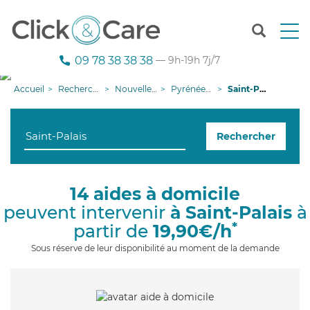
T
o
g
09 78 38 38 38
— 9h-19h 7j/7
g
l
Accueil
Recherche aide à domicile
Nouvelle-Aquitaine
Pyrénées-Atlantiques
Saint-Palais
e
n
a
Rechercher
v
i
g
a
14 aides à domicile
t
peuvent intervenir
à Saint-Palais
à
i
o
*
partir de
19,90€/h
n
Sous réserve de leur disponibilité au moment de la demande