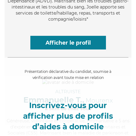
Dépendance (ADVD). Maitrisant bien les troubles gastro-
intestinaux et les troubles du sang, Joelle apporte ses
services de toilette/habillage, repas, transports et
compagnie/loisirs*
Afficher le profil
Présentation déclarative du candidat, soumise à
vérification avant toute mise en relation
ALTRUISTE
Emmanuelle T.,
Mourenx
Inscrivez-vous pour
à 5km de chez Vous
afficher plus de profils
Généreuse
, volontaire et coopérative, Emmanuelle a 5 ans
d’aides à domicile
d'expérience et possède un BEP Carrières Sanitaires et
Sociales (CSS). Maitrisant bien la maladie de parkinson et