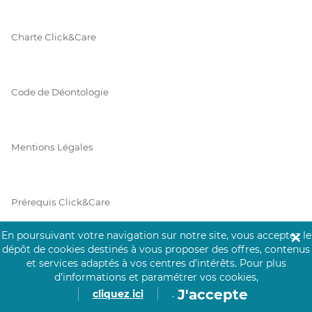
Charte Click&Care
Code de Déontologie
Mentions Légales
Prérequis Click&Care
En poursuivant votre navigation sur notre site, vous acceptez le
✕
dépôt de cookies destinés à vous proposer des offres, contenus
Protection des Données
et services adaptés à vos centres d’intérêts.
Pour plus
d’informations et paramétrer vos cookies,
J'accepte
cliquez ici
.
Vie Privée