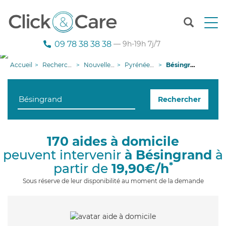
T
o
g
09 78 38 38 38
— 9h-19h 7j/7
g
l
Accueil
Recherche aide à domicile
Nouvelle-Aquitaine
Pyrénées-Atlantiques
Bésingrand
e
n
a
Rechercher
v
i
g
a
170 aides à domicile
t
peuvent intervenir
à Bésingrand
à
i
o
*
partir de
19,90€/h
n
Sous réserve de leur disponibilité au moment de la demande