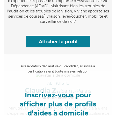
d'expérience et possède un diplôme d'Assistante De Vie
Dépendance (ADVD). Maitrisant bien les troubles de
l'audition et les troubles de la vision, Viviane apporte ses
services de courses/livraison, lever/coucher, mobilité et
surveillance de nuit*
Afficher le profil
Présentation déclarative du candidat, soumise à
vérification avant toute mise en relation
ALTRUISTE
Claudia Z.,
Saint-Palais
Inscrivez-vous pour
à 5km de chez Vous
afficher plus de profils
Minutieuse
, appliquée et expérimentée, Claudia a 6 ans
d’aides à domicile
d'expérience et possède un diplôme d'État d'Auxiliaire de