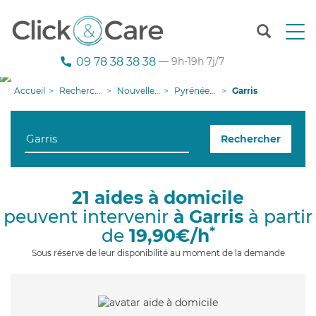
T
o
g
09 78 38 38 38
— 9h-19h 7j/7
g
l
Accueil
Recherche aide à domicile
Nouvelle-Aquitaine
Pyrénées-Atlantiques
Garris
e
n
a
Rechercher
v
i
g
a
21 aides à domicile
t
peuvent intervenir
à Garris
à partir
i
o
*
de
19,90€/h
n
Sous réserve de leur disponibilité au moment de la demande