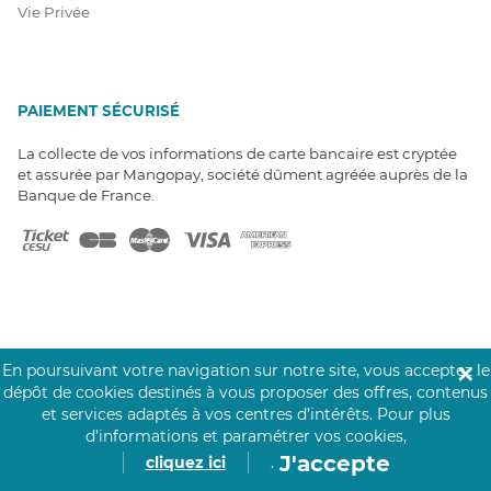
Vie Privée
PAIEMENT SÉCURISÉ
La collecte de vos informations de carte bancaire est cryptée
et assurée par Mangopay, société dûment agréée auprès de la
Banque de France.
NOS PARTENAIRES
En poursuivant votre navigation sur notre site, vous acceptez le
✕
Click&Care est soutenu par les Groupes
dépôt de cookies destinés à vous proposer des offres, contenus
Caisse des Dépôts et MAIF.
et services adaptés à vos centres d’intérêts.
Pour plus
d’informations et paramétrer vos cookies,
J'accepte
cliquez ici
.