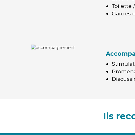
Toilette
Gardes d
Accomp
Stimulat
Promen
Discussio
Ils re