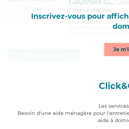
Gauthier G.,
Caste
SÉRIEUX
à 5km de chez Vous
Inscrivez-vous pour affiche
Intuitive
, altruiste et fiable,
domi
d'Assistante De Vie Dépendanc
vision, Gauthier apporte ses s
Je m'i
Afficher le profil
Click&
Les service
Besoin d'une aide ménagère pour l'entretien
aide à domi