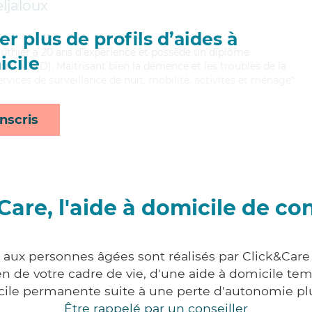
ljaloux
r plus de profils d’aides à
 Gauthier a 20 ans d'expérience et possède un diplôme
cile
e (ADVD). Maitrisant bien la démence et les troubles de la
ervices de surveillance de nuit, mobilité, activités et ménage*
nscris
Care, l'aide à domicile de co
s aux personnes âgées sont réalisés par Click&Care
 de votre cadre de vie, d'une aide à domicile tem
cile permanente suite à une perte d'autonomie pl
Être rappelé par un conseiller