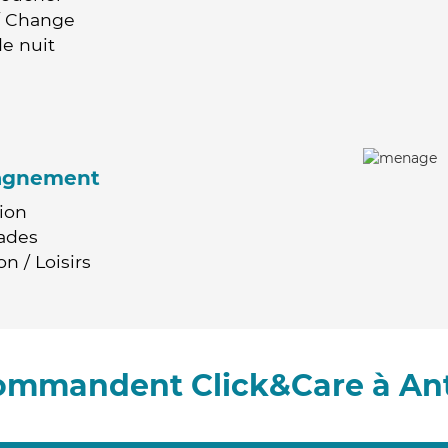
 / Change
e nuit
agnement
ion
ades
n / Loisirs
commandent Click&Care à A