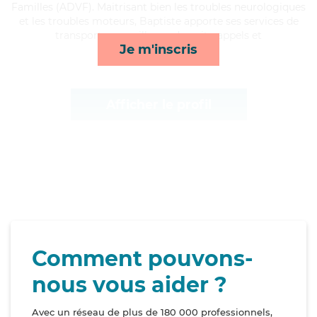
Familles (ADVF). Maitrisant bien les troubles neurologiques
et les troubles moteurs, Baptiste apporte ses services de
transports, surveillance de nuit, rappels et
Je m'inscris
lessive/repassage*
Afficher le profil
Comment pouvons-
nous vous aider ?
Avec un réseau de plus de 180 000 professionnels,