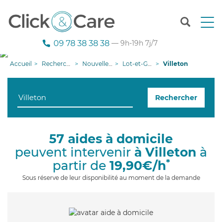
T
o
g
09 78 38 38 38
— 9h-19h 7j/7
g
l
Accueil
Recherche aide à domicile
Nouvelle-Aquitaine
Lot-et-Garonne
Villeton
e
n
a
Rechercher
v
i
g
a
57 aides à domicile
t
peuvent intervenir
à Villeton
à
i
o
*
partir de
19,90€/h
n
Sous réserve de leur disponibilité au moment de la demande