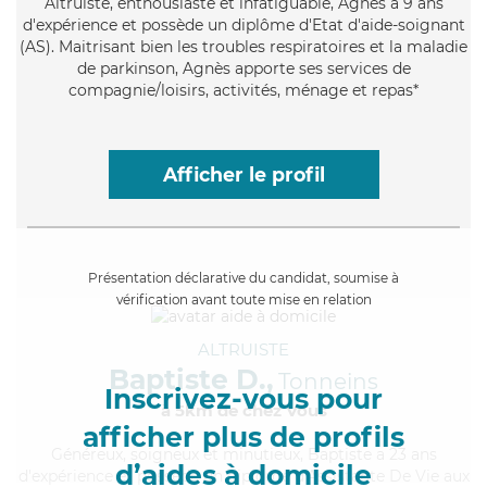
Altruiste
, enthousiaste et infatiguable, Agnès a 9 ans
d'expérience et possède un diplôme d'Etat d'aide-soignant
(AS). Maitrisant bien les troubles respiratoires et la maladie
de parkinson, Agnès apporte ses services de
compagnie/loisirs, activités, ménage et repas*
Afficher le profil
Présentation déclarative du candidat, soumise à
vérification avant toute mise en relation
ALTRUISTE
Baptiste D.,
Tonneins
Inscrivez-vous pour
à 5km de chez Vous
afficher plus de profils
Généreux
, soigneux et minutieux, Baptiste a 23 ans
d’aides à domicile
d'expérience et possède un diplôme d'Assistante De Vie aux