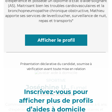
d'expérience et possède un diplôme d'Etat d'aide-soignant
(AS). Maitrisant bien les troubles cardiovasculaires et la
bronchopneumopathie chronique obstructive, Mathieu
apporte ses services de lever/coucher, surveillance de nuit,
repas et transports*
Afficher le profil
Présentation déclarative du candidat, soumise à
vérification avant toute mise en relation
SPORTIVE
Joséphine U.,
Fumel
Inscrivez-vous pour
à 5km de chez Vous
afficher plus de profils
Communicative
, polyvalente et joyeuse, Joséphine a 6 ans
d’aides à domicile
d'expérience et possède un BEP Carrières Sanitaires et