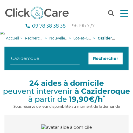
T
o
g
09 78 38 38 38
— 9h-19h 7j/7
g
l
Accueil
Recherche aide à domicile
Nouvelle-Aquitaine
Lot-et-Garonne
Cazideroque
e
n
a
Rechercher
v
i
g
a
24 aides à domicile
t
peuvent intervenir
à Cazideroque
i
o
*
à partir de
19,90€/h
n
Sous réserve de leur disponibilité au moment de la demande