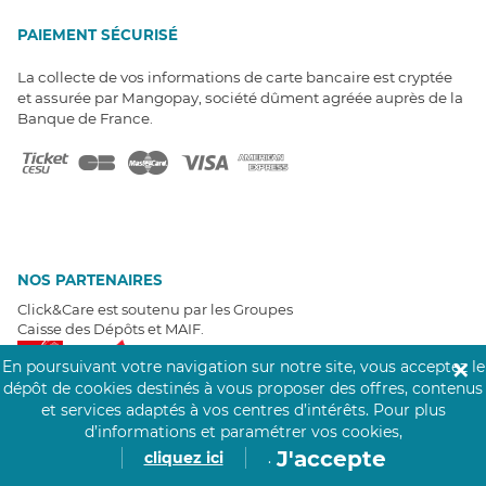
PAIEMENT SÉCURISÉ
La collecte de vos informations de carte bancaire est cryptée
et assurée par Mangopay, société dûment agréée auprès de la
Banque de France.
NOS PARTENAIRES
Click&Care est soutenu par les Groupes
Caisse des Dépôts et MAIF.
En poursuivant votre navigation sur notre site, vous acceptez le
✕
dépôt de cookies destinés à vous proposer des offres, contenus
et services adaptés à vos centres d’intérêts.
Pour plus
d’informations et paramétrer vos cookies,
J'accepte
cliquez ici
.
EXPERTS À VOTRE ÉCOUTE