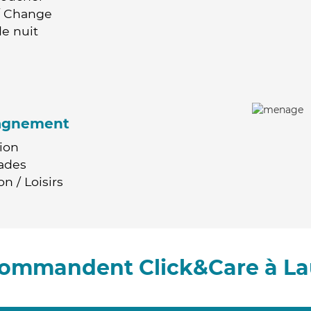
 / Change
e nuit
agnement
ion
ades
n / Loisirs
ecommandent Click&Care à L