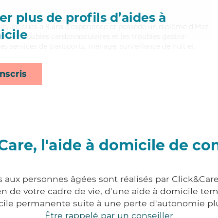
r plus de profils d’aides à
ain, Jacques a 8 ans d'expérience et possède un diplôme d'Etat
cile
ien les troubles cardiovasculaires et les troubles gastro-
es services de transports, ménage, surveillance de nuit et
nscris
Care, l'aide à domicile de co
s aux personnes âgées sont réalisés par Click&Car
 de votre cadre de vie, d'une aide à domicile tem
cile permanente suite à une perte d'autonomie pl
Être rappelé par un conseiller