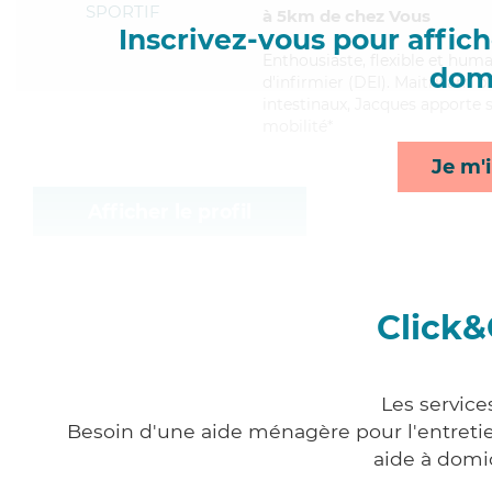
SPORTIF
à 5km de chez Vous
Inscrivez-vous pour affiche
Enthousiaste
, flexible et hum
domi
d'infirmier (DEI). Maitrisant b
intestinaux, Jacques apporte s
mobilité*
Je m'i
Afficher le profil
Click&
Les service
Besoin d'une aide ménagère pour l'entretien
aide à domi