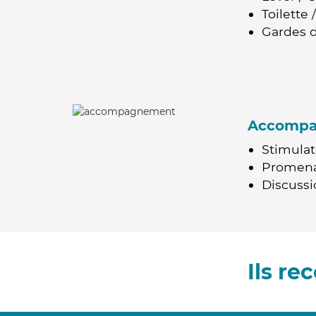
Toilette
Gardes d
Accomp
Stimulat
Promen
Discussio
Ils r