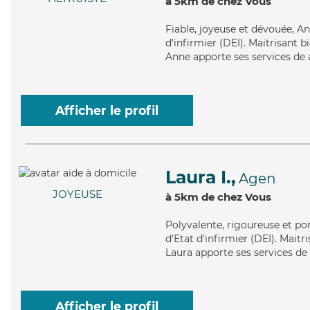
à 5km de chez Vous
Fiable
, joyeuse et dévouée, A
d'infirmier (DEI). Maitrisant b
Anne apporte ses services de a
Afficher le profil
Laura I.,
Agen
JOYEUSE
à 5km de chez Vous
Polyvalente
, rigoureuse et po
d'Etat d'infirmier (DEI). Maitr
Laura apporte ses services de 
Afficher le profil