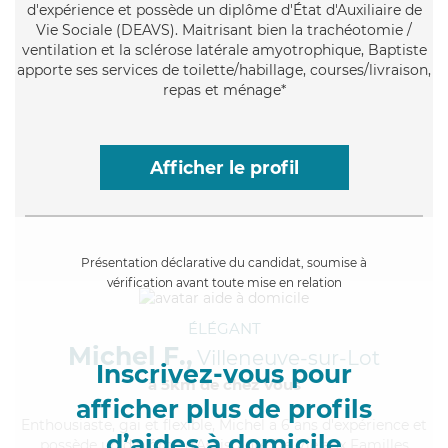
d'expérience et possède un diplôme d'État d'Auxiliaire de
Vie Sociale (DEAVS). Maitrisant bien la trachéotomie /
ventilation et la sclérose latérale amyotrophique, Baptiste
apporte ses services de toilette/habillage, courses/livraison,
repas et ménage*
Afficher le profil
Présentation déclarative du candidat, soumise à
vérification avant toute mise en relation
ÉLÉGANT
Michel F.,
Villeneuve-sur-Lot
Inscrivez-vous pour
à 5km de chez Vous
afficher plus de profils
Enthousiaste
, gai et flexible, Michel a 6 ans d'expérience et
d’aides à domicile
possède un diplôme d'Assistante De Vie aux Familles