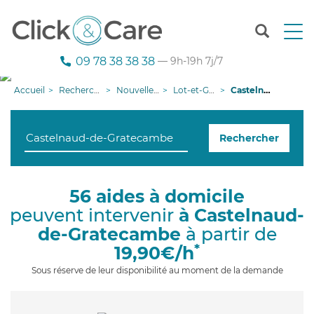
T
o
g
09 78 38 38 38
— 9h-19h 7j/7
g
l
Accueil
Recherche aide à domicile
Nouvelle-Aquitaine
Lot-et-Garonne
Castelnaud-de-Gratecambe
e
n
a
Rechercher
v
i
g
a
56 aides à domicile
t
peuvent intervenir
à Castelnaud-
i
o
de-Gratecambe
à partir de
n
*
19,90€/h
Sous réserve de leur disponibilité au moment de la demande