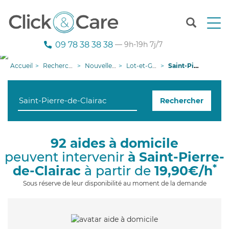
T
o
g
09 78 38 38 38
— 9h-19h 7j/7
g
l
Accueil
Recherche aide à domicile
Nouvelle-Aquitaine
Lot-et-Garonne
Saint-Pierre-de-Clairac
e
n
a
Rechercher
v
i
g
a
92 aides à domicile
t
peuvent intervenir
à Saint-Pierre-
i
o
*
de-Clairac
à partir de
19,90€/h
n
Sous réserve de leur disponibilité au moment de la demande