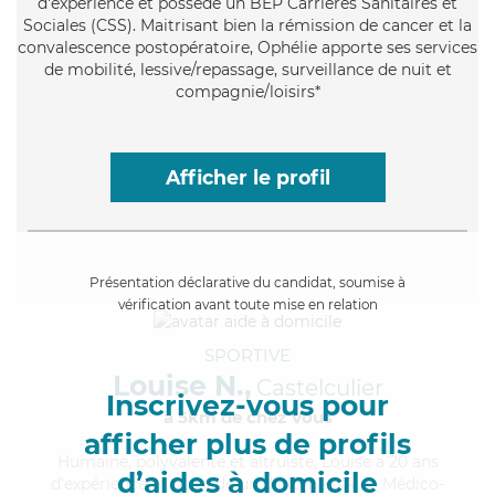
d'expérience et possède un BEP Carrières Sanitaires et
Sociales (CSS). Maitrisant bien la rémission de cancer et la
convalescence postopératoire, Ophélie apporte ses services
de mobilité, lessive/repassage, surveillance de nuit et
compagnie/loisirs*
Afficher le profil
Présentation déclarative du candidat, soumise à
vérification avant toute mise en relation
SPORTIVE
Louise N.,
Castelculier
Inscrivez-vous pour
à 5km de chez Vous
afficher plus de profils
Humaine
, polyvalente et altruiste, Louise a 20 ans
d’aides à domicile
d'expérience et possède un diplôme d'Aide Médico-