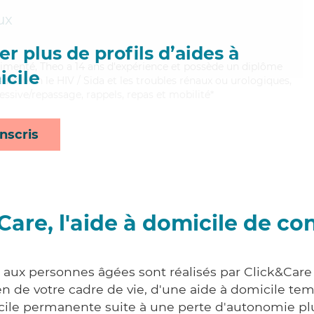
ux
r plus de profils d’aides à
périmenté, Theo a 14 ans d'expérience et possède un diplôme
cile
isant bien le HIV / Sida et les troubles rénaux ou urologiques,
essive/repassage, rappels, repas et mobilité*
nscris
Care, l'aide à domicile de co
s aux personnes âgées sont réalisés par Click&Care
 de votre cadre de vie, d'une aide à domicile tem
cile permanente suite à une perte d'autonomie pl