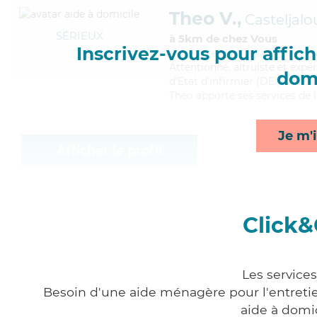
Theo V.,
Casteljalo
SÉRIEUX
à 5km de chez Vous
Inscrivez-vous pour affiche
Attentionné
, altruiste et ex
domi
d'Etat d'infirmier (DEI). Maitr
Theo apporte ses services de l
Je m'i
Afficher le profil
Click&
Les service
Besoin d'une aide ménagère pour l'entretien
aide à domi