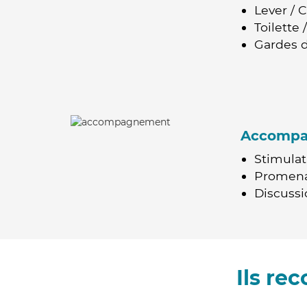
Lever / 
Toilette
Gardes d
Accomp
Stimulat
Promen
Discussio
Ils re