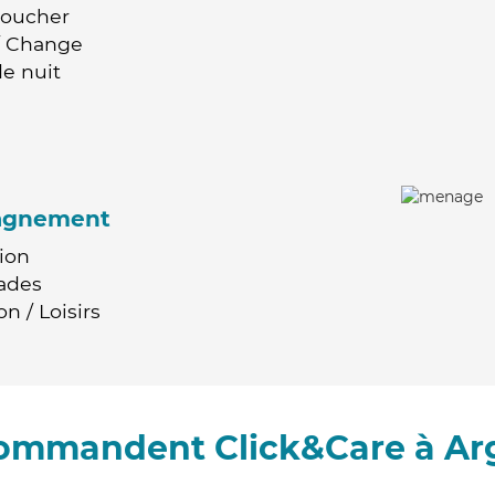
Coucher
 / Change
e nuit
agnement
ion
ades
n / Loisirs
commandent Click&Care à A