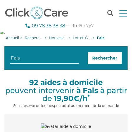
T
o
g
09 78 38 38 38
— 9h-19h 7j/7
g
l
Accueil
Recherche aide à domicile
Nouvelle-Aquitaine
Lot-et-Garonne
Fals
e
n
a
Rechercher
v
i
g
a
92 aides à domicile
t
peuvent intervenir
à Fals
à partir
i
o
*
de
19,90€/h
n
Sous réserve de leur disponibilité au moment de la demande