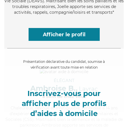
Vie Sociale (DEAVS). Maitrisant bien les soins palliatifs et les
troubles respiratoires, Joelle apporte ses services de
activités, rappels, compagnie/loisirs et transports*
Afficher le profil
Présentation déclarative du candidat, soumise à
vérification avant toute mise en relation
ÉLÉGANT
Ambroise B.,
Layrac
Inscrivez-vous pour
à 5km de chez Vous
afficher plus de profils
Chaleureux
, dévoué et infatiguable, Ambroise a 14 ans
d’aides à domicile
d'expérience et possède un BEP Carrières Sanitaires et
Sociales (CSS). Maitrisant bien la démence et la maladie de
parkinson, Ambroise apporte ses services de