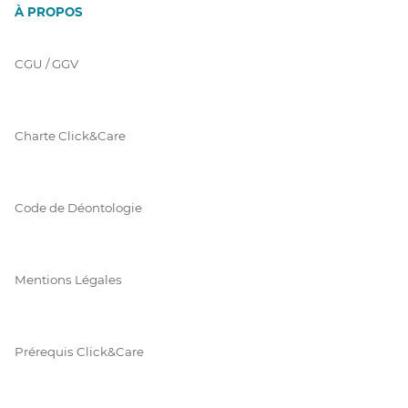
À PROPOS
CGU / GGV
Charte Click&Care
Code de Déontologie
Mentions Légales
Prérequis Click&Care