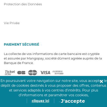
Protection des Données
Vie Privée
PAIEMENT SÉCURISÉ
La collecte de vos informations de carte bancaire est cryptée
et assurée par Mangopay, société dûment agréée auprès de la
Banque de France.
En poursuivant votre navigation sur notre site, vous acceptez le
✕
dépôt de cookies destinés à vous proposer des offres, contenus
et services adaptés à vos centres d’intérêts.
Pour plus
d’informations et paramétrer vos cookies,
NOS PARTENAIRES
J'accepte
cliquez ici
.
Click&Care est soutenu par les Groupes