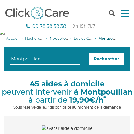
T
o
g
09 78 38 38 38
— 9h-19h 7j/7
g
l
Accueil
Recherche aide à domicile
Nouvelle-Aquitaine
Lot-et-Garonne
Montpouillan
e
n
a
Rechercher
v
i
g
a
45 aides à domicile
t
peuvent intervenir
à Montpouillan
i
o
*
à partir de
19,90€/h
n
Sous réserve de leur disponibilité au moment de la demande