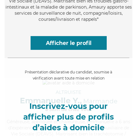
Vie Sociale (DEAVS). Maitrisant bien les troubles gastro-
intestinaux et la maladie de parkinson, Amaury apporte ses
services de surveillance de nuit, compagnie/loisirs,
courses/livraison et rappels*
Afficher le profil
Présentation déclarative du candidat, soumise à
vérification avant toute mise en relation
ALTRUISTE
Emmanuelle Y.,
Marmande
Inscrivez-vous pour
à 5km de chez Vous
afficher plus de profils
Généreuse
, appliquée et chaleureuse, Emmanuelle a 6 ans
d’aides à domicile
d'expérience et possède un diplôme d'État d'Auxiliaire de
Vie Sociale (DEAVS). Maitrisant bien la trachéotomie /