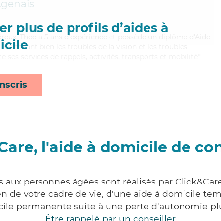
Agenais
r plus de profils d’aides à
reux, Theo a 5 ans d'expérience et possède un diplôme d'Aide
cile
itrisant bien les troubles de la vision et les troubles
e ses services de rappels, activités, transports et mobilité*
nscris
Care, l'aide à domicile de co
s aux personnes âgées sont réalisés par Click&Care
 de votre cadre de vie, d'une aide à domicile tem
cile permanente suite à une perte d'autonomie pl
Être rappelé par un conseiller