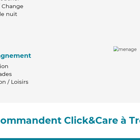
 / Change
e nuit
agnement
ion
ades
n / Loisirs
ecommandent Click&Care à Tr