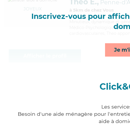
Theo E.,
Penne-d'
JOYEUX
à 5km de chez Vous
Inscrivez-vous pour affiche
Minutieux
, dynamique et géné
domi
Médico-Psychologique (AMP). Ma
cardiovasculaires, Theo apport
Je m'i
Afficher le profil
Click&
Les service
Besoin d'une aide ménagère pour l'entretien
aide à domi