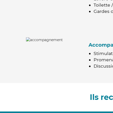
Toilette
Gardes d
Accomp
Stimulat
Promen
Discussio
Ils r