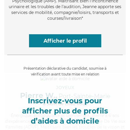
Psychologique (AMP). Maitrisant bien l'incontinence
urinaire et les troubles de l'audition, Jeanne apporte ses
services de mobilité, compagnie/loisirs, transports et
courses/livraison*
Afficher le profil
Présentation déclarative du candidat, soumise à
vérification avant toute mise en relation
JOYEUX
Pierre W.,
Port-Sainte-Marie
Inscrivez-vous pour
à 5km de chez Vous
afficher plus de profils
Énergique
, enthousiaste et bienveillant, Pierre a 6 ans
d’aides à domicile
d'expérience et possède un diplôme d'Assistante De Vie aux
Familles (ADVF). Maitrisant bien les troubles de la vision et