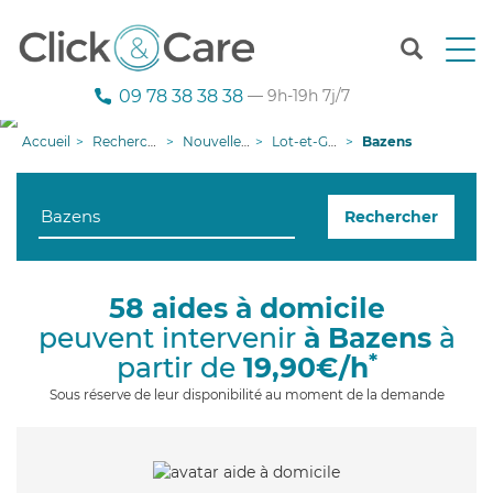
T
o
g
09 78 38 38 38
— 9h-19h 7j/7
g
l
Accueil
Recherche aide à domicile
Nouvelle-Aquitaine
Lot-et-Garonne
Bazens
e
n
a
Rechercher
v
i
g
a
58 aides à domicile
t
peuvent intervenir
à Bazens
à
i
o
*
partir de
19,90€/h
n
Sous réserve de leur disponibilité au moment de la demande