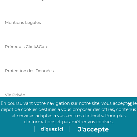
Mentions Légales
Prérequis Click&Care
Protection des Données
Vie Privée
En poursuivant votre navigation sur notre site, vous acceptez le
✕
dépôt de cookies destinés à vous proposer des offres, contenus
et services adaptés à vos centres d’intérêts.
Pour plus
d’informations et paramétrer vos cookies,
PAIEMENT SÉCURISÉ
J'accepte
cliquez ici
.
La collecte de vos informations de carte bancaire est cryptée