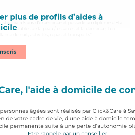
r plus de profils d’aides à
truiste, Lea a 5 ans d'expérience et possède un diplôme d'Etat
cile
ien les troubles de la peau / escarres et la démence, Lea
lance de nuit, activités, repas et transports*
nscris
Care, l'aide à domicile de co
 personnes âgées sont réalisés par Click&Care à S
 de votre cadre de vie, d'une aide à domicile tem
cile permanente suite à une perte d'autonomie pl
Être rappelé par un conseiller