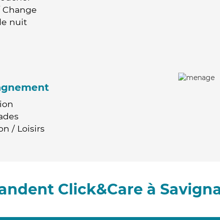
 / Change
e nuit
agnement
ion
ades
n / Loisirs
andent Click&Care à Savign