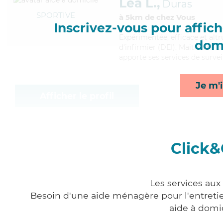
Lea L.,
Duras
SPORTIVE
à 5km de chez Vous
Inscrivez-vous pour affiche
Expérimentée
, efficace et al
domi
d'infirmier (DEI). Maitrisant b
apporte ses services de surveil
Je m'i
Afficher le profil
Click&
Les services aux
Besoin d'une aide ménagère pour l'entretien
aide à domi