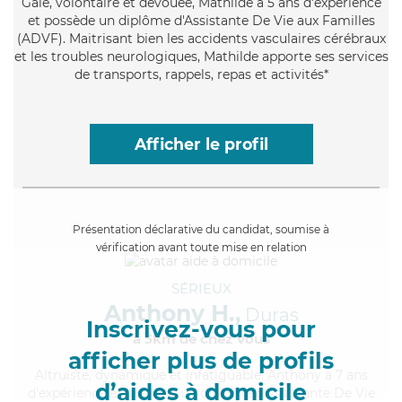
Gaie
, volontaire et dévouée, Mathilde a 5 ans d'expérience
et possède un diplôme d'Assistante De Vie aux Familles
(ADVF). Maitrisant bien les accidents vasculaires cérébraux
et les troubles neurologiques, Mathilde apporte ses services
de transports, rappels, repas et activités*
Afficher le profil
Présentation déclarative du candidat, soumise à
vérification avant toute mise en relation
SÉRIEUX
Anthony H.,
Duras
Inscrivez-vous pour
à 5km de chez Vous
afficher plus de profils
Altruiste
, dynamique et infatiguable, Anthony a 7 ans
d’aides à domicile
d'expérience et possède un diplôme d'Assistante De Vie