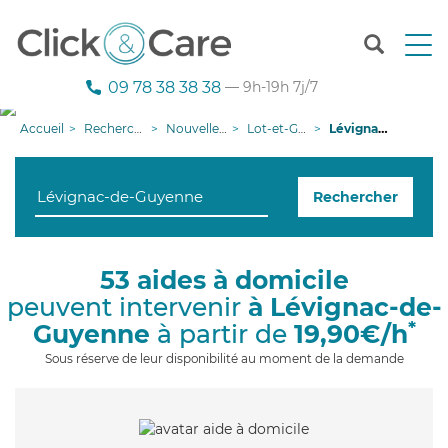
T
o
g
09 78 38 38 38
— 9h-19h 7j/7
g
l
Accueil
Recherche aide à domicile
Nouvelle-Aquitaine
Lot-et-Garonne
Lévignac-de-Guyenne
e
n
a
Rechercher
v
i
g
a
53 aides à domicile
t
peuvent intervenir
à Lévignac-de-
i
o
*
Guyenne
à partir de
19,90€/h
n
Sous réserve de leur disponibilité au moment de la demande