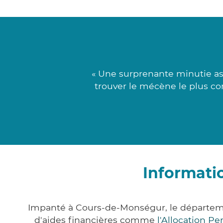
« Une surprenante minutie as
trouver le mécène le plus co
Informati
Impanté à Cours-de-Monségur, le départem
d'aides financières comme
l'Allocation P