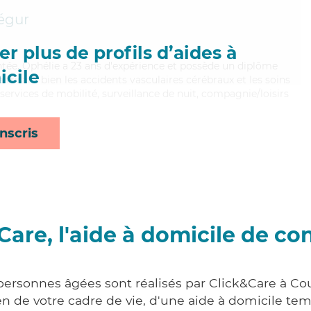
égur
r plus de profils d’aides à
entée, Ophélie a 23 ans d'expérience et possède un diplôme
cile
itrisant bien les accidents vasculaires cérébraux et les soins
 services de mobilité, surveillance de nuit, compagnie/loisirs
nscris
Care, l'aide à domicile de co
 personnes âgées sont réalisés par Click&Care à C
 de votre cadre de vie, d'une aide à domicile tem