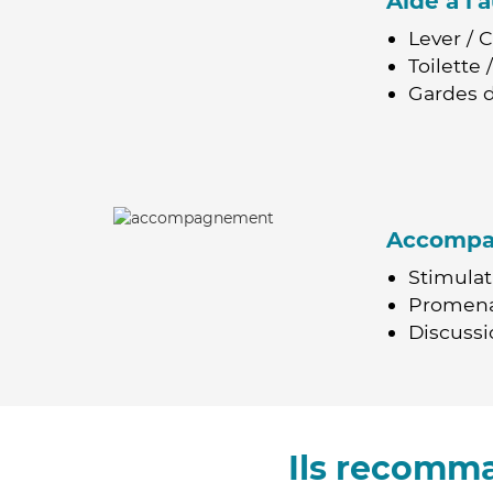
Aide à l
Lever / 
Toilette
Gardes d
Accomp
Stimulat
Promen
Discussio
Ils recomm