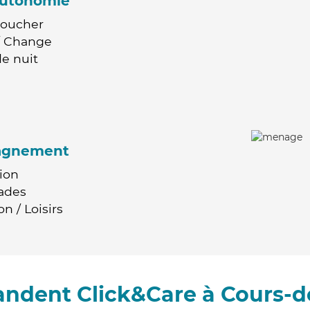
'autonomie
Coucher
 / Change
e nuit
agnement
ion
ades
n / Loisirs
andent Click&Care à Cours-