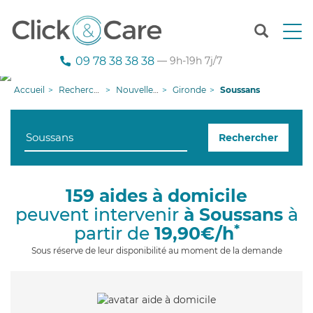
T
o
g
09 78 38 38 38
— 9h-19h 7j/7
g
l
Accueil
Recherche aide à domicile
Nouvelle-Aquitaine
Gironde
Soussans
e
n
a
Rechercher
v
i
g
a
159 aides à domicile
t
peuvent intervenir
à Soussans
à
i
o
*
partir de
19,90€/h
n
Sous réserve de leur disponibilité au moment de la demande