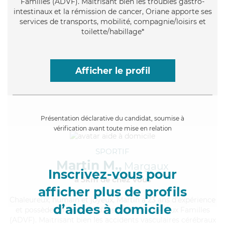
Familles (ADVF). Maitrisant bien les troubles gastro-
intestinaux et la rémission de cancer, Oriane apporte ses
services de transports, mobilité, compagnie/loisirs et
toilette/habillage*
Afficher le profil
Présentation déclarative du candidat, soumise à
vérification avant toute mise en relation
SPORTIF
Martin M.,
Margaux
Inscrivez-vous pour
à 5km de chez Vous
afficher plus de profils
Chaleureux
, humain et joyeux, Martin a 23 ans d'expérience
d’aides à domicile
et possède un diplôme d'Assistante De Vie aux Familles
(ADVF). Maitrisant bien les accidents vasculaires cérébraux