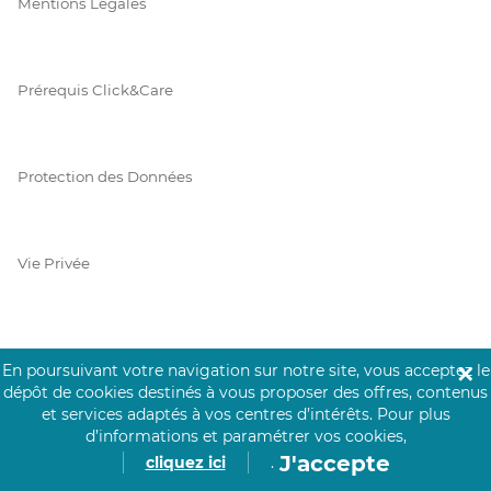
Mentions Légales
Prérequis Click&Care
Protection des Données
Vie Privée
PAIEMENT SÉCURISÉ
En poursuivant votre navigation sur notre site, vous acceptez le
✕
dépôt de cookies destinés à vous proposer des offres, contenus
La collecte de vos informations de carte bancaire est cryptée
et services adaptés à vos centres d’intérêts.
Pour plus
et assurée par Mangopay, société dûment agréée auprès de la
d’informations et paramétrer vos cookies,
Banque de France.
J'accepte
cliquez ici
.