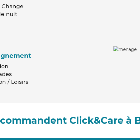
 / Change
e nuit
agnement
ion
ades
n / Loisirs
recommandent Click&Care à 