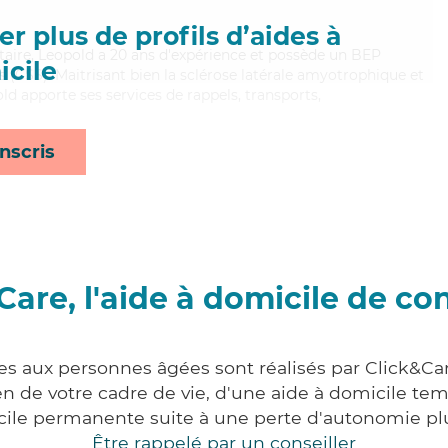
r plus de profils d’aides à
ntaire, Leopold a 20 ans d'expérience et possède un BEP
cile
es (CSS). Maitrisant bien la sclérose latérale amyotrophique et
old apporte ses services de rappels, transports,
nscris
Care, l'aide à domicile de co
ces aux personnes âgées sont réalisés par Click&Car
 de votre cadre de vie, d'une aide à domicile tem
cile permanente suite à une perte d'autonomie pl
Être rappelé par un conseiller