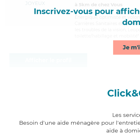
JOYEUX
à 5km de chez Vous
Inscrivez-vous pour affiche
Énergique
, optimiste et volo
domi
Carrières Sanitaires et Social
les troubles de la vision, Leop
toilette/habillage et mobilité*
Je m'i
Afficher le profil
Click&
Les servi
Besoin d'une aide ménagère pour l'entretien
aide à domi