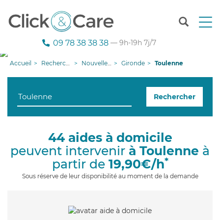
T
o
g
09 78 38 38 38
— 9h-19h 7j/7
g
l
Accueil
Recherche aide à domicile
Nouvelle-Aquitaine
Gironde
Toulenne
e
n
a
Rechercher
v
i
g
a
44 aides à domicile
t
peuvent intervenir
à Toulenne
à
i
o
*
partir de
19,90€/h
n
Sous réserve de leur disponibilité au moment de la demande