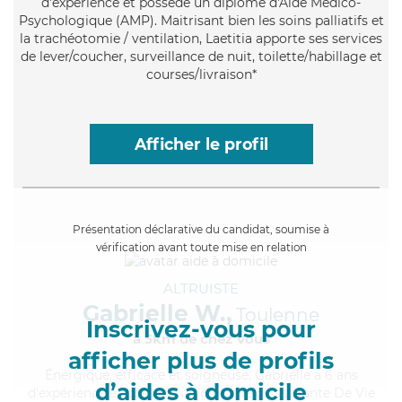
d'expérience et possède un diplôme d'Aide Médico-
Psychologique (AMP). Maitrisant bien les soins palliatifs et
la trachéotomie / ventilation, Laetitia apporte ses services
de lever/coucher, surveillance de nuit, toilette/habillage et
courses/livraison*
Afficher le profil
Présentation déclarative du candidat, soumise à
vérification avant toute mise en relation
ALTRUISTE
Gabrielle W.,
Toulenne
Inscrivez-vous pour
à 5km de chez Vous
afficher plus de profils
Énergique
, efficace et soigneuse, Gabrielle a 6 ans
d’aides à domicile
d'expérience et possède un diplôme d'Assistante De Vie