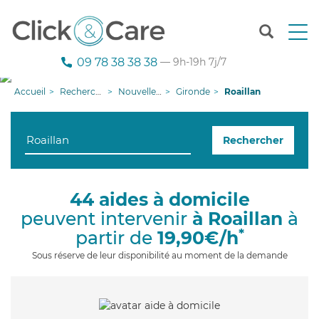
T
o
g
09 78 38 38 38
— 9h-19h 7j/7
g
l
Accueil
Recherche aide à domicile
Nouvelle-Aquitaine
Gironde
Roaillan
e
n
a
Rechercher
v
i
g
a
44 aides à domicile
t
peuvent intervenir
à Roaillan
à
i
o
*
partir de
19,90€/h
n
Sous réserve de leur disponibilité au moment de la demande