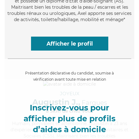
et possède un diplôme d'Etat d'aide-soignant (AS).
Maitrisant bien les troubles de la peau / escarres et les
troubles rénaux ou urologiques, Axel apporte ses services
de activités, toilette/habillage, mobilité et ménage*
Afficher le profil
Présentation déclarative du candidat, soumise à
vérification avant toute mise en relation
JOYEUX
Augustin J.,
Fargues
Inscrivez-vous pour
à 5km de chez Vous
afficher plus de profils
Humain
, polyvalent et attentionné, Augustin a 23 ans
d’aides à domicile
d'expérience et possède un BEP Carrières Sanitaires et
Sociales (CSS). Maitrisant bien les troubles