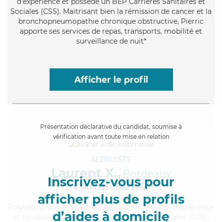
d'expérience et possède un BEP Carrières Sanitaires et
Sociales (CSS). Maitrisant bien la rémission de cancer et la
bronchopneumopathie chronique obstructive, Pierric
apporte ses services de repas, transports, mobilité et
surveillance de nuit*
Afficher le profil
Présentation déclarative du candidat, soumise à
vérification avant toute mise en relation
ALTRUISTE
Laurent X.,
Bordeaux
Inscrivez-vous pour
à 5km de chez Vous
afficher plus de profils
Polyvalent
, ponctuel et joyeux, Laurent a 11 ans d'expérience
d’aides à domicile
et possède un BEP Carrières Sanitaires et Sociales (CSS).