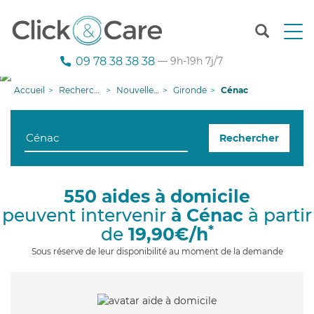
T
o
g
09 78 38 38 38
— 9h-19h 7j/7
g
l
Accueil
Recherche aide à domicile
Nouvelle-Aquitaine
Gironde
Cénac
e
n
a
Rechercher
v
i
g
a
550 aides à domicile
t
peuvent intervenir
à Cénac
à partir
i
o
*
de
19,90€/h
n
Sous réserve de leur disponibilité au moment de la demande