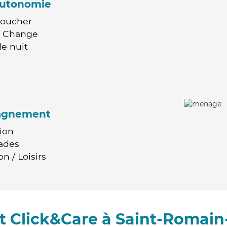
'autonomie
Coucher
 / Change
e nuit
agnement
ion
ades
n / Loisirs
 Click&Care à Saint-Romain