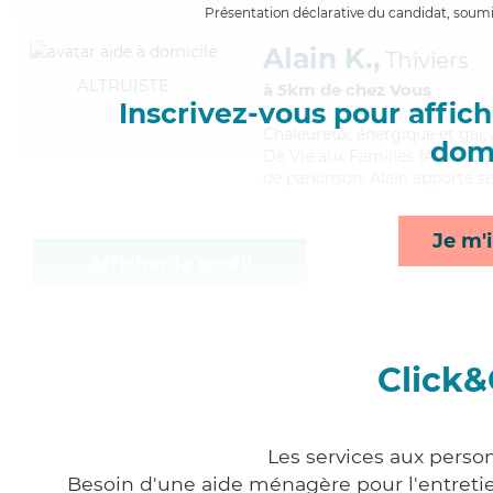
Présentation déclarative du candidat, soumis
Alain K.,
Thiviers
ALTRUISTE
à 5km de chez Vous
Inscrivez-vous pour affiche
Chaleureux
, énergique et gai,
domi
De Vie aux Familles (ADVF). M
de parkinson, Alain apporte se
Je m'i
Afficher le profil
Click&
Les services aux perso
Besoin d'une aide ménagère pour l'entretien