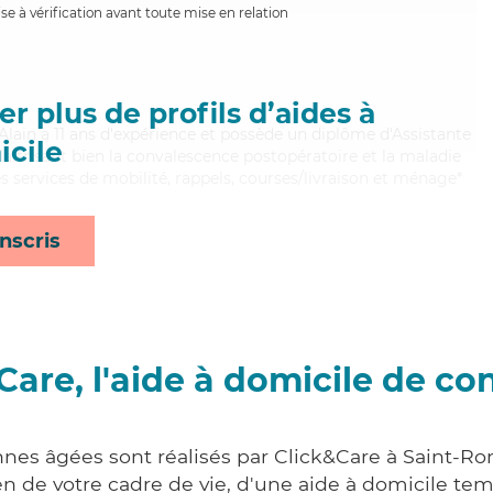
e à vérification avant toute mise en relation
r plus de profils d’aides à
 Alain a 11 ans d'expérience et possède un diplôme d'Assistante
cile
aitrisant bien la convalescence postopératoire et la maladie
s services de mobilité, rappels, courses/livraison et ménage*
nscris
Care, l'aide à domicile de co
nnes âgées sont réalisés par Click&Care à Saint-R
 de votre cadre de vie, d'une aide à domicile tem