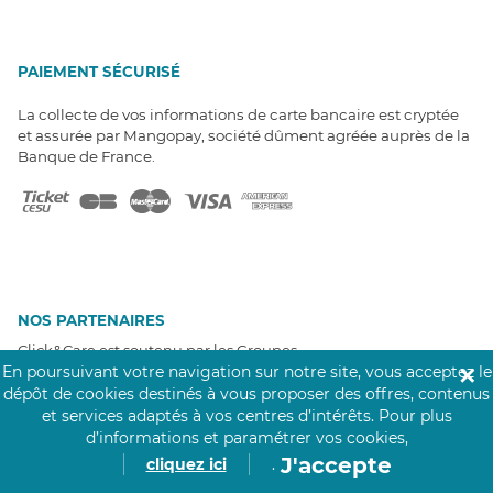
PAIEMENT SÉCURISÉ
La collecte de vos informations de carte bancaire est cryptée
et assurée par Mangopay, société dûment agréée auprès de la
Banque de France.
NOS PARTENAIRES
Click&Care est soutenu par les Groupes
Caisse des Dépôts et MAIF.
En poursuivant votre navigation sur notre site, vous acceptez le
✕
dépôt de cookies destinés à vous proposer des offres, contenus
et services adaptés à vos centres d’intérêts.
Pour plus
d’informations et paramétrer vos cookies,
J'accepte
cliquez ici
.