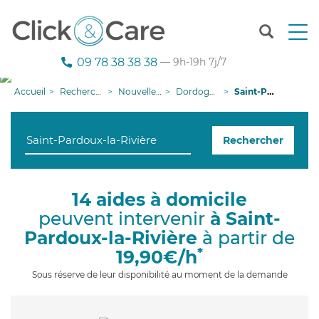
T
o
g
09 78 38 38 38
— 9h-19h 7j/7
g
l
Accueil
Recherche aide à domicile
Nouvelle-Aquitaine
Dordogne
Saint-Pardoux-la-Rivière
e
n
a
Rechercher
v
i
g
a
14 aides à domicile
t
peuvent intervenir
à Saint-
i
o
Pardoux-la-Rivière
à partir de
n
*
19,90€/h
Sous réserve de leur disponibilité au moment de la demande