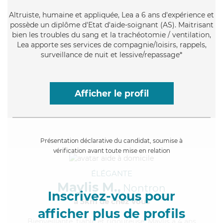
Altruiste
, humaine et appliquée, Lea a 6 ans d'expérience et
possède un diplôme d'Etat d'aide-soignant (AS). Maitrisant
bien les troubles du sang et la trachéotomie / ventilation,
Lea apporte ses services de compagnie/loisirs, rappels,
surveillance de nuit et lessive/repassage*
Afficher le profil
Présentation déclarative du candidat, soumise à
vérification avant toute mise en relation
ÉLÉGANTE
Maylis M.,
Nontron
Inscrivez-vous pour
à 5km de chez Vous
afficher plus de profils
Bienveillante
, fiable et rigoureuse, Maylis a 4 ans