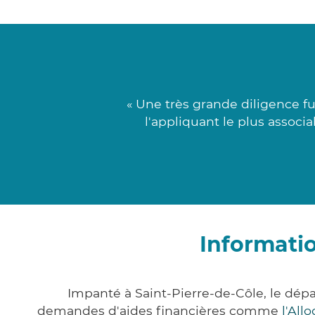
« Une très grande diligence f
l'appliquant le plus associ
Informatio
Impanté à Saint-Pierre-de-Côle, le dé
demandes d'aides financières comme
l'All