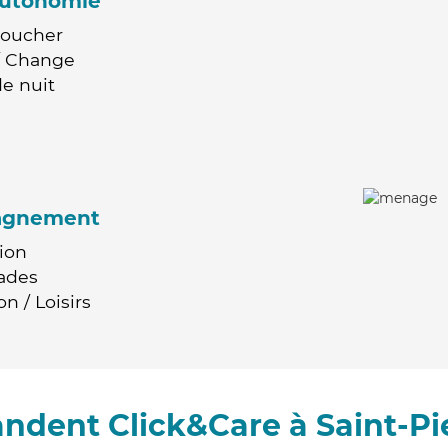
'autonomie
Coucher
 / Change
e nuit
agnement
ion
ades
n / Loisirs
ndent Click&Care à Saint-Pi