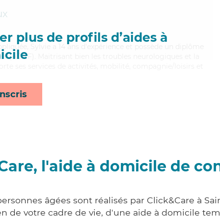
ux
r plus de profils d’aides à
ppliquée, Sylvie a 14 ans d'expérience et possède un diplôme
cile
es (ADVF). Maitrisant bien les troubles neurologiques et la
orte ses services de activités, mobilité, compagnie/loisirs et
nscris
Care, l'aide à domicile de co
personnes âgées sont réalisés par Click&Care à Sai
 de votre cadre de vie, d'une aide à domicile tem