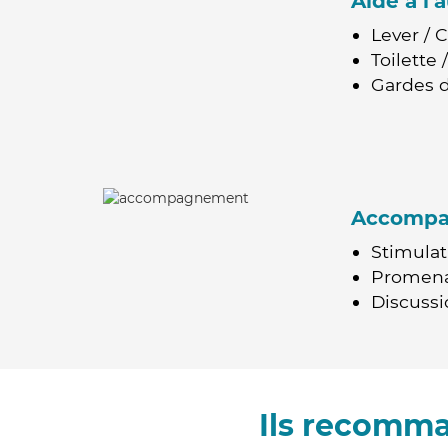
Aide à l
Lever / 
Toilette
Gardes d
Accomp
Stimulat
Promen
Discussio
Ils recomma