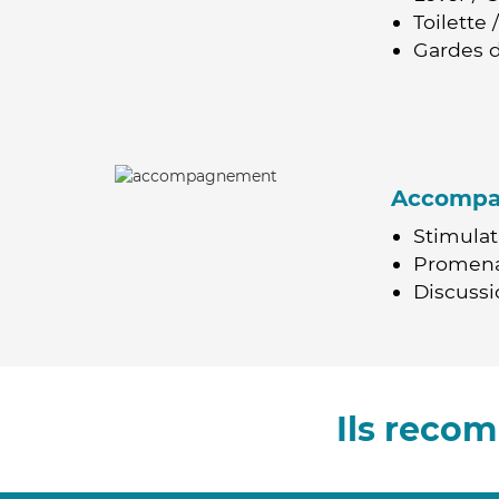
Toilette
Gardes d
Accomp
Stimulat
Promen
Discussio
Ils reco