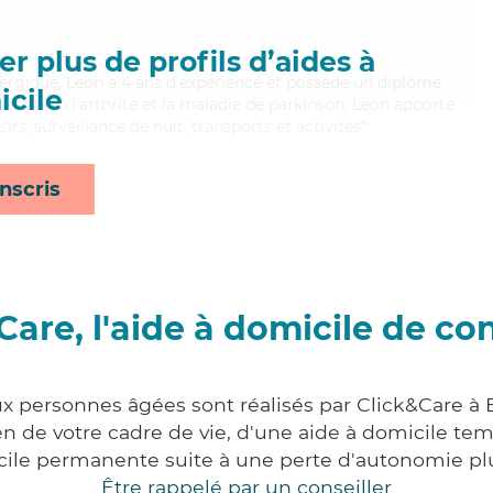
r plus de profils d’aides à
ergique, Leon a 4 ans d'expérience et possède un diplôme
cile
isant bien l'arthrite et la maladie de parkinson, Leon apporte
rs, surveillance de nuit, transports et activités*
nscris
Care, l'aide à domicile de co
ux personnes âgées sont réalisés par Click&Care à
 de votre cadre de vie, d'une aide à domicile tem
cile permanente suite à une perte d'autonomie pl
Être rappelé par un conseiller