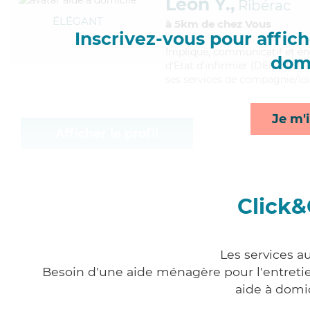
Leon Y.,
Ribérac
ÉLÉGANT
à 5km de chez Vous
Inscrivez-vous pour affiche
Impliqué
, communicatif et én
domi
d'Etat d'infirmier (DEI). Maitr
ses services de compagnie/loisi
Je m'i
Afficher le profil
Click&
Les services a
Besoin d'une aide ménagère pour l'entretien
aide à domi