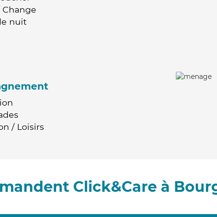
 / Change
e nuit
agnement
ion
ades
n / Loisirs
mmandent Click&Care à Bour