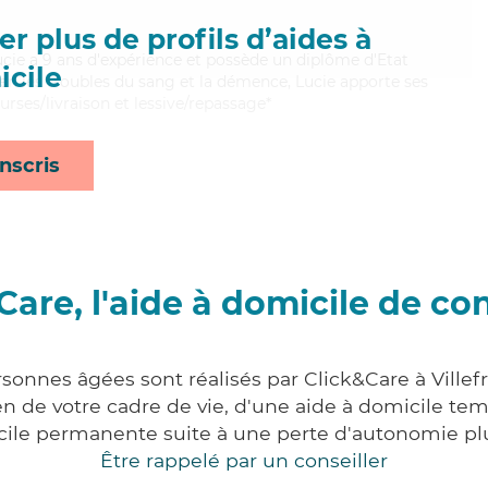
r plus de profils d’aides à
ucie a 9 ans d'expérience et possède un diplôme d'Etat
cile
bien les troubles du sang et la démence, Lucie apporte ses
urses/livraison et lessive/repassage*
nscris
Care, l'aide à domicile de co
rsonnes âgées sont réalisés par Click&Care à Ville
 de votre cadre de vie, d'une aide à domicile tem
cile permanente suite à une perte d'autonomie pl
Être rappelé par un conseiller