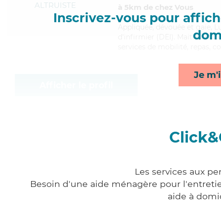
ALTRUISTE
à 5km de chez Vous
Inscrivez-vous pour affiche
Appliquée
, dévouée et gaie, L
domi
d'infirmier (DEI). Maitrisant 
services de mobilité, repas, co
Je m'i
Afficher le profil
Click&
Les services aux pe
Besoin d'une aide ménagère pour l'entretien
aide à domi