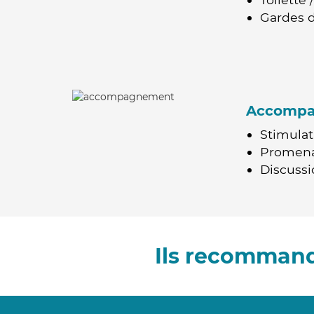
Gardes d
Accomp
Stimulat
Promen
Discussio
Ils recommand