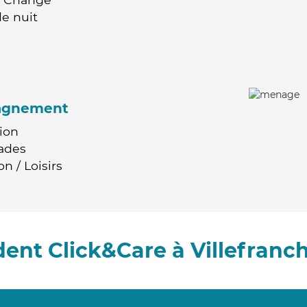
e nuit
agnement
ion
ades
n / Loisirs
ent Click&Care à Villefranc