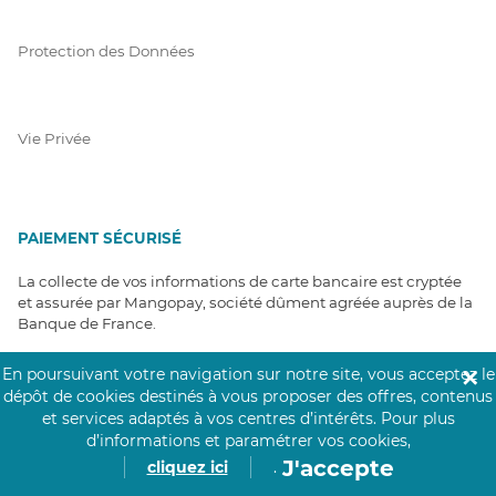
Protection des Données
Vie Privée
PAIEMENT SÉCURISÉ
La collecte de vos informations de carte bancaire est cryptée
et assurée par Mangopay, société dûment agréée auprès de la
Banque de France.
En poursuivant votre navigation sur notre site, vous acceptez le
✕
dépôt de cookies destinés à vous proposer des offres, contenus
et services adaptés à vos centres d’intérêts.
Pour plus
d’informations et paramétrer vos cookies,
J'accepte
cliquez ici
.
NOS PARTENAIRES