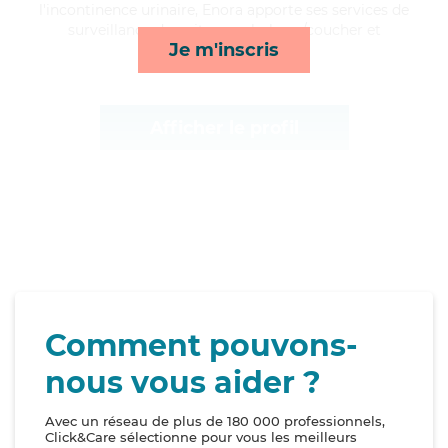
l'incontinence urinaire, Enora apporte ses services de
surveillance de nuit, rappels, lever/coucher et
Je m'inscris
toilette/habillage*
Afficher le profil
Comment pouvons-
nous vous aider ?
Avec un réseau de plus de 180 000 professionnels,
Click&Care sélectionne pour vous les meilleurs