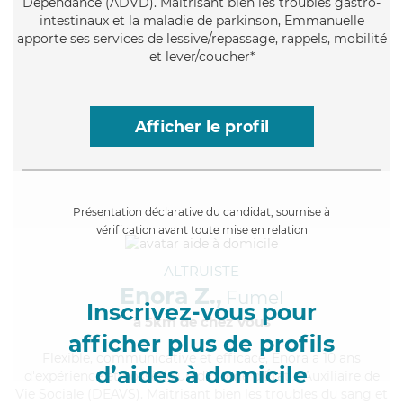
Dépendance (ADVD). Maitrisant bien les troubles gastro-
intestinaux et la maladie de parkinson, Emmanuelle
apporte ses services de lessive/repassage, rappels, mobilité
et lever/coucher*
Afficher le profil
Présentation déclarative du candidat, soumise à
vérification avant toute mise en relation
ALTRUISTE
Enora Z.,
Fumel
Inscrivez-vous pour
à 5km de chez Vous
afficher plus de profils
Flexible
, communicative et efficace, Enora a 10 ans
d’aides à domicile
d'expérience et possède un diplôme d'État d'Auxiliaire de
Vie Sociale (DEAVS). Maitrisant bien les troubles du sang et