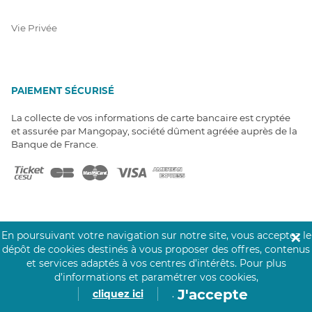
Vie Privée
PAIEMENT SÉCURISÉ
La collecte de vos informations de carte bancaire est cryptée
et assurée par Mangopay, société dûment agréée auprès de la
Banque de France.
En poursuivant votre navigation sur notre site, vous acceptez le
✕
NOS PARTENAIRES
dépôt de cookies destinés à vous proposer des offres, contenus
et services adaptés à vos centres d’intérêts.
Pour plus
Click&Care est soutenu par les Groupes
d’informations et paramétrer vos cookies,
Caisse des Dépôts et MAIF.
J'accepte
cliquez ici
.