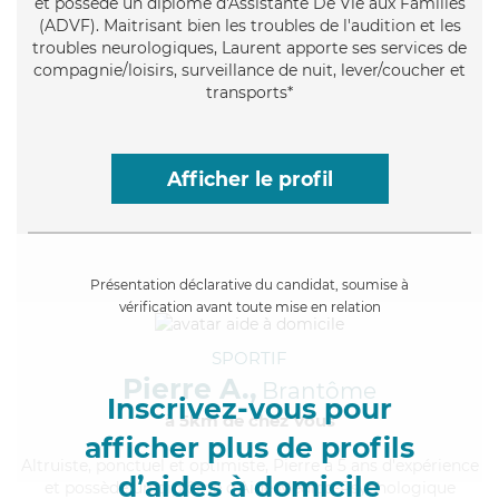
et possède un diplôme d'Assistante De Vie aux Familles
(ADVF). Maitrisant bien les troubles de l'audition et les
troubles neurologiques, Laurent apporte ses services de
compagnie/loisirs, surveillance de nuit, lever/coucher et
transports*
Afficher le profil
Présentation déclarative du candidat, soumise à
vérification avant toute mise en relation
SPORTIF
Pierre A.,
Brantôme
Inscrivez-vous pour
à 5km de chez Vous
afficher plus de profils
Altruiste
, ponctuel et optimiste, Pierre a 5 ans d'expérience
d’aides à domicile
et possède un diplôme d'Aide Médico-Psychologique