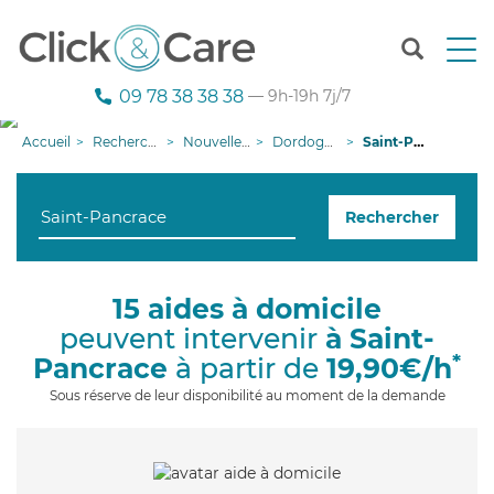
T
o
g
09 78 38 38 38
— 9h-19h 7j/7
g
l
Accueil
Recherche aide à domicile
Nouvelle-Aquitaine
Dordogne
Saint-Pancrace
e
n
a
Rechercher
v
i
g
a
15 aides à domicile
t
peuvent intervenir
à Saint-
i
o
*
Pancrace
à partir de
19,90€/h
n
Sous réserve de leur disponibilité au moment de la demande