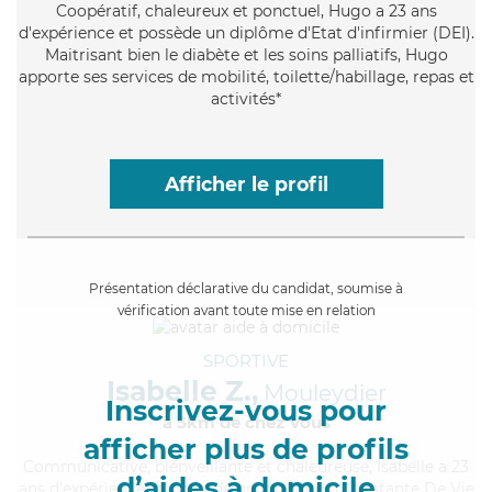
Coopératif
, chaleureux et ponctuel, Hugo a 23 ans
d'expérience et possède un diplôme d'Etat d'infirmier (DEI).
Maitrisant bien le diabète et les soins palliatifs, Hugo
apporte ses services de mobilité, toilette/habillage, repas et
activités*
Afficher le profil
Présentation déclarative du candidat, soumise à
vérification avant toute mise en relation
SPORTIVE
Isabelle Z.,
Mouleydier
Inscrivez-vous pour
à 5km de chez Vous
afficher plus de profils
Communicative
, bienveillante et chaleureuse, Isabelle a 23
d’aides à domicile
ans d'expérience et possède un diplôme d'Assistante De Vie