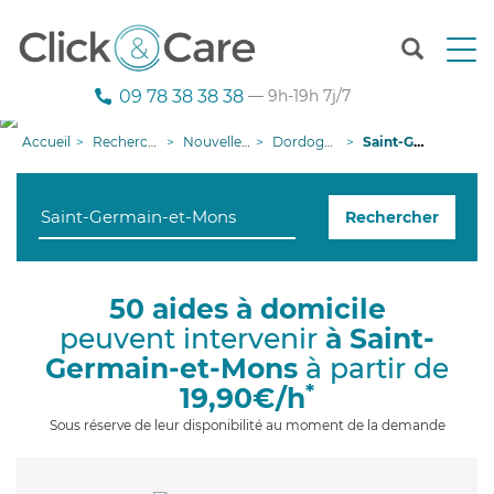
T
o
g
09 78 38 38 38
— 9h-19h 7j/7
g
l
Accueil
Recherche aide à domicile
Nouvelle-Aquitaine
Dordogne
Saint-Germain-et-Mons
e
n
a
Rechercher
v
i
g
a
50 aides à domicile
t
peuvent intervenir
à Saint-
i
o
Germain-et-Mons
à partir de
n
*
19,90€/h
Sous réserve de leur disponibilité au moment de la demande