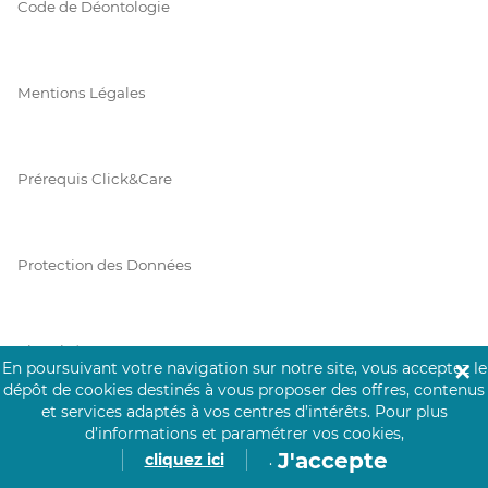
Code de Déontologie
Mentions Légales
Prérequis Click&Care
Protection des Données
Vie Privée
En poursuivant votre navigation sur notre site, vous acceptez le
✕
dépôt de cookies destinés à vous proposer des offres, contenus
et services adaptés à vos centres d’intérêts.
Pour plus
d’informations et paramétrer vos cookies,
PAIEMENT SÉCURISÉ
J'accepte
cliquez ici
.