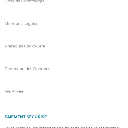
Code de Déontologie
Mentions Légales
Prérequis Click&Care
Protection des Données
Vie Privée
PAIEMENT SÉCURISÉ
La collecte de vos informations de carte bancaire est cryptée