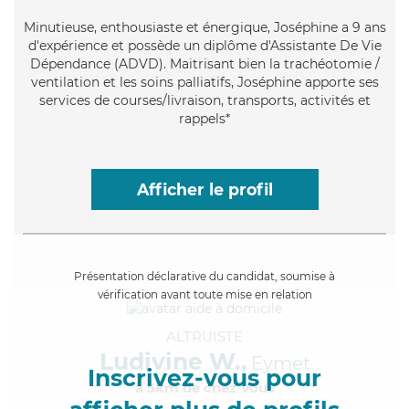
Minutieuse
, enthousiaste et énergique, Joséphine a 9 ans
d'expérience et possède un diplôme d'Assistante De Vie
Dépendance (ADVD). Maitrisant bien la trachéotomie /
ventilation et les soins palliatifs, Joséphine apporte ses
services de courses/livraison, transports, activités et
rappels*
Afficher le profil
Présentation déclarative du candidat, soumise à
vérification avant toute mise en relation
ALTRUISTE
Ludivine W.,
Eymet
Inscrivez-vous pour
à 5km de chez Vous