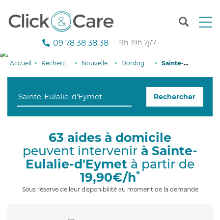
T
o
g
09 78 38 38 38
— 9h-19h 7j/7
g
l
Accueil
Recherche aide à domicile
Nouvelle-Aquitaine
Dordogne
Sainte-Eulalie-d'Eymet
e
n
a
Rechercher
v
i
g
a
63 aides à domicile
t
peuvent intervenir
à Sainte-
i
o
Eulalie-d'Eymet
à partir de
n
*
19,90€/h
Sous réserve de leur disponibilité au moment de la demande