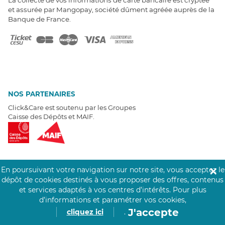
et assurée par Mangopay, société dûment agréée auprès de la
Banque de France.
NOS PARTENAIRES
Click&Care est soutenu par les Groupes
Caisse des Dépôts et MAIF.
En poursuivant votre navigation sur notre site, vous acceptez le
✕
EXPERTS À VOTRE ÉCOUTE
dépôt de cookies destinés à vous proposer des offres, contenus
et services adaptés à vos centres d’intérêts.
Pour plus
Un besoin de recrutement ? Click&Care vous accompagne par
d’informations et paramétrer vos cookies,
téléphone 7/7
.
Être rappelé aujourd'hui
J'accepte
cliquez ici
.