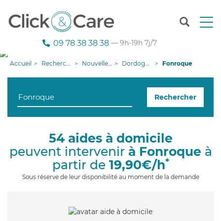
T
o
g
09 78 38 38 38
— 9h-19h 7j/7
g
l
Accueil
Recherche aide à domicile
Nouvelle-Aquitaine
Dordogne
Fonroque
e
n
a
Rechercher
v
i
g
a
54 aides à domicile
t
peuvent intervenir
à Fonroque
à
i
o
*
partir de
19,90€/h
n
Sous réserve de leur disponibilité au moment de la demande