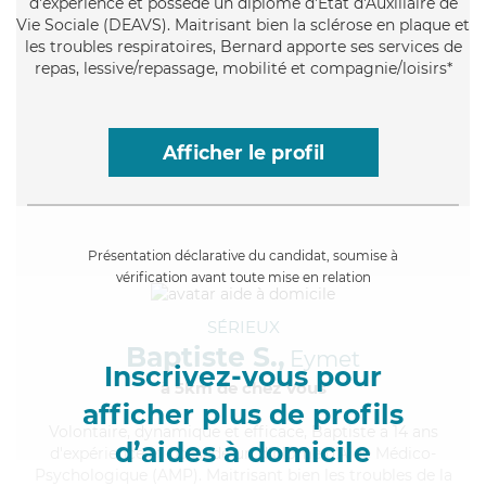
d'expérience et possède un diplôme d'État d'Auxiliaire de
Vie Sociale (DEAVS). Maitrisant bien la sclérose en plaque et
les troubles respiratoires, Bernard apporte ses services de
repas, lessive/repassage, mobilité et compagnie/loisirs*
Afficher le profil
Présentation déclarative du candidat, soumise à
vérification avant toute mise en relation
SÉRIEUX
Baptiste S.,
Eymet
Inscrivez-vous pour
à 5km de chez Vous
afficher plus de profils
Volontaire
, dynamique et efficace, Baptiste a 14 ans
d’aides à domicile
d'expérience et possède un diplôme d'Aide Médico-
Psychologique (AMP). Maitrisant bien les troubles de la