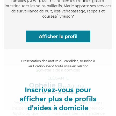
Familles (ADVF). Maitrisant bien les troubles gastro-
intestinaux et les soins palliatifs, Marie apporte ses services
de surveillance de nuit, lessive/repassage, rappels et
courses/livraison*
Afficher le profil
Présentation déclarative du candidat, soumise à
vérification avant toute mise en relation
ÉLÉGANTE
Ophélie B.,
Agonac
Inscrivez-vous pour
à 5km de chez Vous
afficher plus de profils
Joyeuse
, minutieuse et altruiste, Ophélie a 10 ans
d’aides à domicile
d'expérience et possède un diplôme d'Aide Médico-
Psychologique (AMP). Maitrisant bien la maladie de