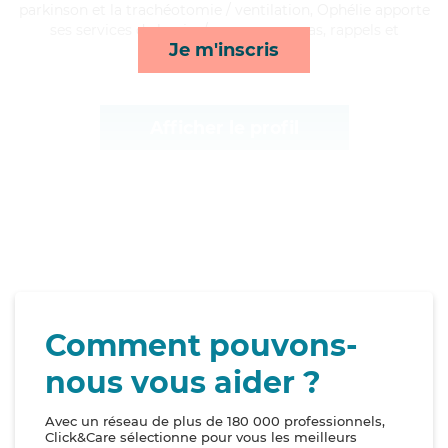
parkinson et la trachéotomie / ventilation, Ophélie apporte
ses services de lessive/repassage, repas, rappels et
Je m'inscris
lever/coucher*
Afficher le profil
Comment pouvons-
nous vous aider ?
Avec un réseau de plus de 180 000 professionnels,
Click&Care sélectionne pour vous les meilleurs