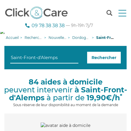
T
o
g
09 78 38 38 38
— 9h-19h 7j/7
g
l
Accueil
Recherche aide à domicile
Nouvelle-Aquitaine
Dordogne
Saint-Front-d'Alemps
e
n
a
Rechercher
v
i
g
a
84 aides à domicile
t
peuvent intervenir
à Saint-Front-
i
o
*
d'Alemps
à partir de
19,90€/h
n
Sous réserve de leur disponibilité au moment de la demande