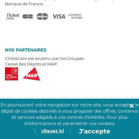
Banque de France.
NOS PARTENAIRES
Click&Care est soutenu par les Groupes
Caisse des Dépôts et MAIF.
EXPERTS À VOTRE ÉCOUTE
En poursuivant votre navigation sur notre site, vous acceptez le
✕
Un besoin de recrutement ? Click&Care vous accompagne par
dépôt de cookies destinés à vous proposer des offres, contenus
téléphone 7/7
.
et services adaptés à vos centres d’intérêts.
Pour plus
Être rappelé aujourd'hui
d’informations et paramétrer vos cookies,
J'accepte
cliquez ici
.
T
É
MOIGNAGES CLIENTS