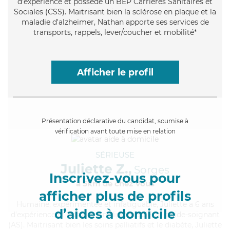
d'expérience et possède un BEP Carrières Sanitaires et
Sociales (CSS). Maitrisant bien la sclérose en plaque et la
maladie d'alzheimer, Nathan apporte ses services de
transports, rappels, lever/coucher et mobilité*
Afficher le profil
Présentation déclarative du candidat, soumise à
vérification avant toute mise en relation
SÉRIEUSE
Juliette Z.,
Sorges
Inscrivez-vous pour
à 5km de chez Vous
afficher plus de profils
Humaine
, expérimentée et infatiguable, Juliette a 6 ans
d’aides à domicile
d'expérience et possède un diplôme d'Etat d'aide-soignant
(AS). Maitrisant bien les soins palliatifs et le diabète, Juliette