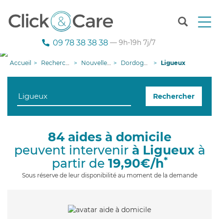
T
o
g
09 78 38 38 38
— 9h-19h 7j/7
g
l
Accueil
Recherche aide à domicile
Nouvelle-Aquitaine
Dordogne
Ligueux
e
n
a
Rechercher
v
i
g
a
84 aides à domicile
t
peuvent intervenir
à Ligueux
à
i
o
*
partir de
19,90€/h
n
Sous réserve de leur disponibilité au moment de la demande