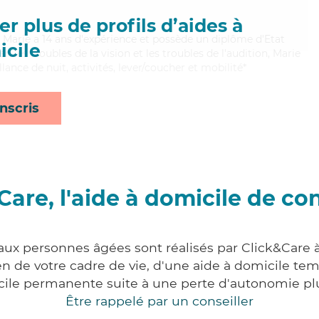
r plus de profils d’aides à
, Marie a 14 ans d'expérience et possède un diplôme d'Etat
cile
en les troubles de la vision et les troubles de l'audition, Marie
lance de nuit, activités, lever/coucher et mobilité*
nscris
Care, l'aide à domicile de co
aux personnes âgées sont réalisés par Click&Care à
 de votre cadre de vie, d'une aide à domicile tem
cile permanente suite à une perte d'autonomie pl
Être rappelé par un conseiller