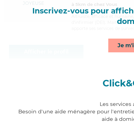
JOYEUSE
à 5km de chez Vous
Inscrivez-vous pour affiche
Altruiste
, efficace et humaine
domi
d'infirmier (DEI). Maitrisant bi
apporte ses services de surveil
Je m'i
Afficher le profil
Click&
Les services 
Besoin d'une aide ménagère pour l'entretien
aide à domi