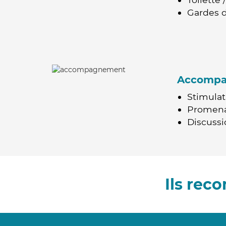
Gardes d
Accomp
Stimulat
Promen
Discussio
Ils rec