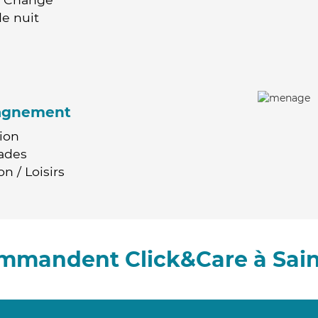
e nuit
agnement
ion
ades
n / Loisirs
ommandent Click&Care à Sain