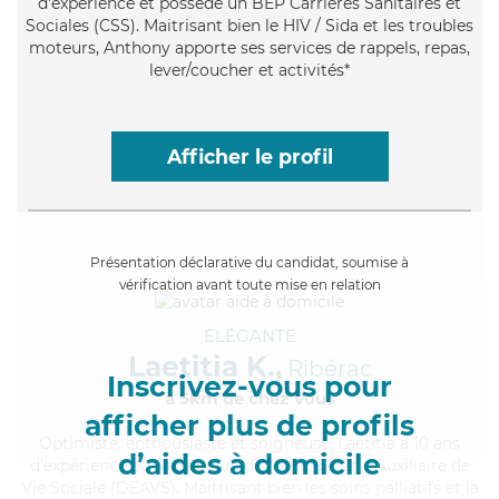
d'expérience et possède un BEP Carrières Sanitaires et
Sociales (CSS). Maitrisant bien le HIV / Sida et les troubles
moteurs, Anthony apporte ses services de rappels, repas,
lever/coucher et activités*
Afficher le profil
Présentation déclarative du candidat, soumise à
vérification avant toute mise en relation
ÉLÉGANTE
Laetitia K.,
Ribérac
Inscrivez-vous pour
à 5km de chez Vous
afficher plus de profils
Optimiste
, enthousiaste et soigneuse, Laetitia a 10 ans
d’aides à domicile
d'expérience et possède un diplôme d'État d'Auxiliaire de
Vie Sociale (DEAVS). Maitrisant bien les soins palliatifs et la