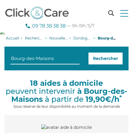
T
o
g
09 78 38 38 38
— 9h-19h 7j/7
g
l
Accueil
Recherche aide à domicile
Nouvelle-Aquitaine
Dordogne
Bourg-des-Maisons
e
n
a
Rechercher
v
i
g
a
18 aides à domicile
t
peuvent intervenir
à Bourg-des-
i
o
*
Maisons
à partir de
19,90€/h
n
Sous réserve de leur disponibilité au moment de la demande