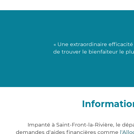
« Une extraordinaire efficacit
de trouver le bienfaiteur le p
Informatio
Impanté à Saint-Front-la-Rivière, le d
demandes d'aides financières comme
l'All