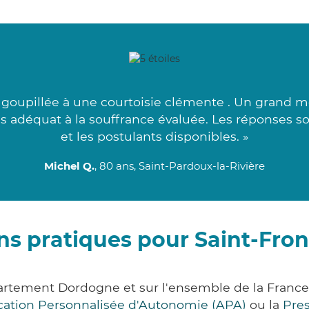
é goupillée à une courtoisie clémente . Un grand me
lus adéquat à la souffrance évaluée. Les réponses 
et les postulants disponibles. »
Michel Q.
, 80 ans, Saint-Pardoux-la-Rivière
ns pratiques pour Saint-Front
épartement Dordogne et sur l'ensemble de la Fran
ocation Personnalisée d'Autonomie (APA)
ou la
Pre