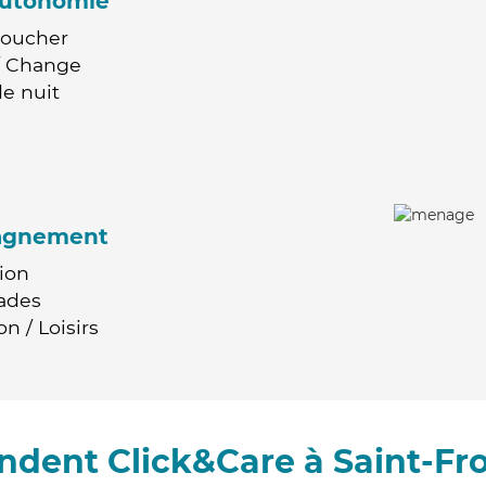
'autonomie
Coucher
 / Change
e nuit
agnement
ion
ades
n / Loisirs
dent Click&Care à Saint-Fro