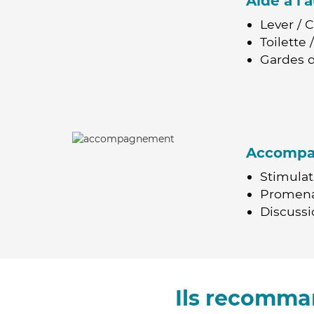
Aide à l
Lever / 
Toilette
Gardes d
Accomp
Stimulat
Promen
Discussio
Ils recomman