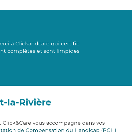
rci à Clickandcare qui certifie
sont complètes et sont limpides
-la-Rivière
ce, Click&Care vous accompagne dans vos
station de Compensation du Handicap (PCH)