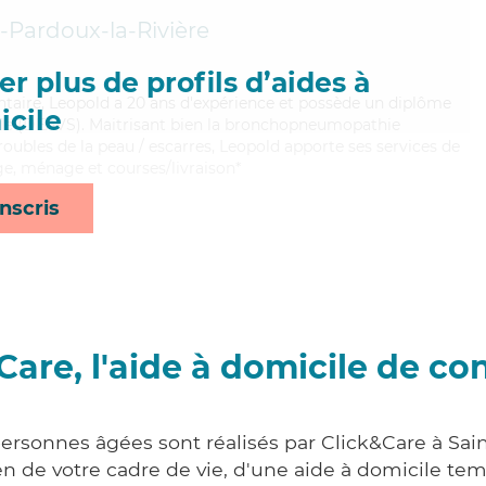
-Pardoux-la-Rivière
r plus de profils d’aides à
lontaire, Leopold a 20 ans d'expérience et possède un diplôme
cile
ciale (DEAVS). Maitrisant bien la bronchopneumopathie
roubles de la peau / escarres, Leopold apporte ses services de
age, ménage et courses/livraison*
nscris
Care, l'aide à domicile de co
ersonnes âgées sont réalisés par Click&Care à Sain
 de votre cadre de vie, d'une aide à domicile tem