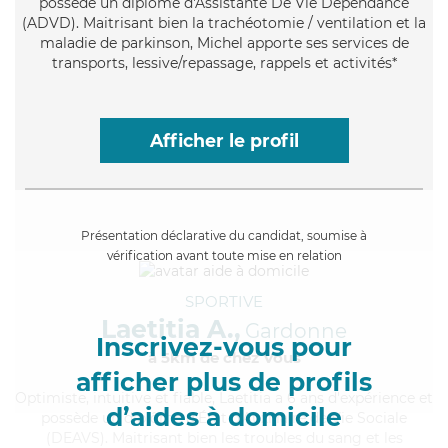
possède un diplôme d'Assistante De Vie Dépendance
(ADVD). Maitrisant bien la trachéotomie / ventilation et la
maladie de parkinson, Michel apporte ses services de
transports, lessive/repassage, rappels et activités*
Afficher le profil
Présentation déclarative du candidat, soumise à
vérification avant toute mise en relation
SPORTIVE
Laetitia A.,
Gardonne
Inscrivez-vous pour
à 5km de chez Vous
afficher plus de profils
Optimiste
, intuitive et fiable, Laetitia a 6 ans d'expérience et
d’aides à domicile
possède un diplôme d'État d'Auxiliaire de Vie Sociale
(DEAVS). Maitrisant bien les troubles du sang et les