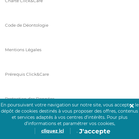
Charte Click&Care
Code de Déontologie
Mentions Légales
Prérequis Click&Care
Protection des Données
En poursuivant votre navigation sur notre site, vous acceptez le
✕
dépôt de cookies destinés à vous proposer des offres, contenus
et services adaptés à vos centres d’intérêts.
Pour plus
Vie Privée
d’informations et paramétrer vos cookies,
J'accepte
cliquez ici
.