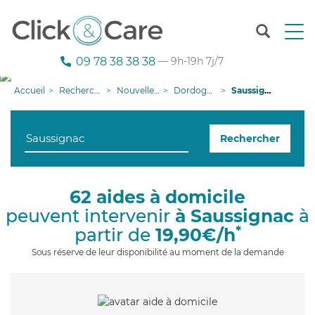
T
o
g
09 78 38 38 38
— 9h-19h 7j/7
g
l
Accueil
Recherche aide à domicile
Nouvelle-Aquitaine
Dordogne
Saussignac
e
n
a
Rechercher
v
i
g
a
62 aides à domicile
t
peuvent intervenir
à Saussignac
à
i
o
*
partir de
19,90€/h
n
Sous réserve de leur disponibilité au moment de la demande