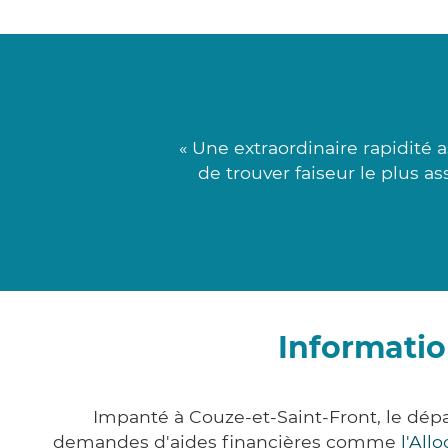
« Une extraordinaire rapidité
de trouver faiseur le plus as
Informatio
Impanté à Couze-et-Saint-Front, le dé
demandes d'aides financières comme
l'All