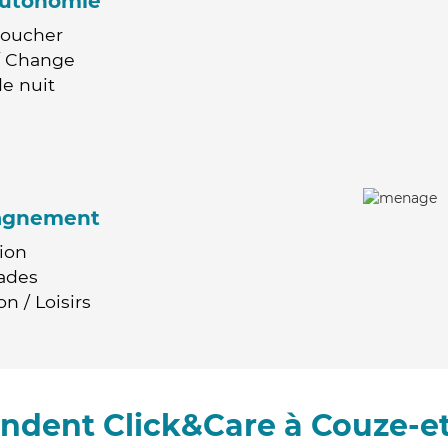
'autonomie
Coucher
 / Change
e nuit
agnement
ion
ades
n / Loisirs
ndent Click&Care à Couze-et