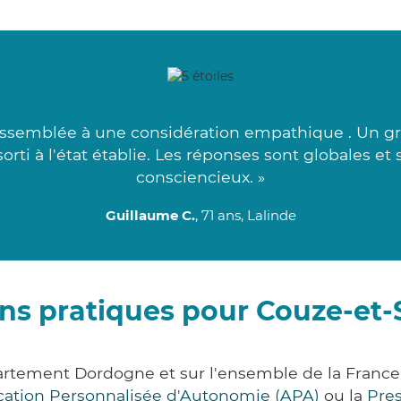
 assemblée à une considération empathique . Un gra
sorti à l'état établie. Les réponses sont globales et
consciencieux. »
Guillaume C.
, 71 ans, Lalinde
ns pratiques pour Couze-et-
partement Dordogne et sur l'ensemble de la Franc
ocation Personnalisée d'Autonomie (APA)
ou la
Pre