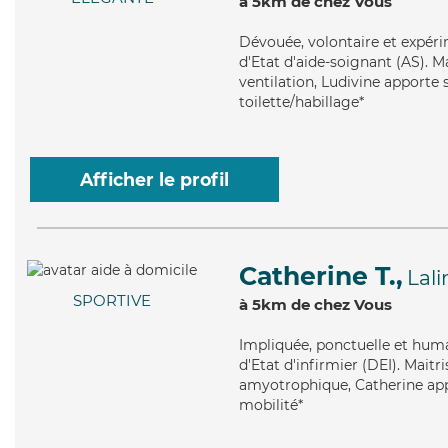
à 5km de chez Vous
Dévouée
, volontaire et expé
d'Etat d'aide-soignant (AS). M
ventilation, Ludivine apporte 
toilette/habillage*
Afficher le profil
Catherine T.,
Lal
SPORTIVE
à 5km de chez Vous
Impliquée
, ponctuelle et hum
d'Etat d'infirmier (DEI). Maitr
amyotrophique, Catherine appor
mobilité*