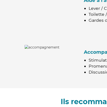
Aide à l
Lever / 
Toilette
Gardes d
Accomp
Stimulat
Promen
Discussio
Ils recomma