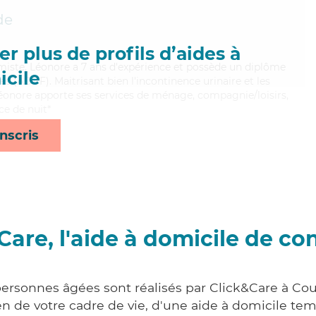
de
r plus de profils d’aides à
timiste, Léonore a 7 ans d'expérience et possède un diplôme
cile
es (ADVF). Maitrisant bien l'incontinence urinaire et les
Léonore apporte ses services de ménage, compagnie/loisirs,
ce de nuit*
nscris
Care, l'aide à domicile de co
personnes âgées sont réalisés par Click&Care à Cou
 de votre cadre de vie, d'une aide à domicile tem