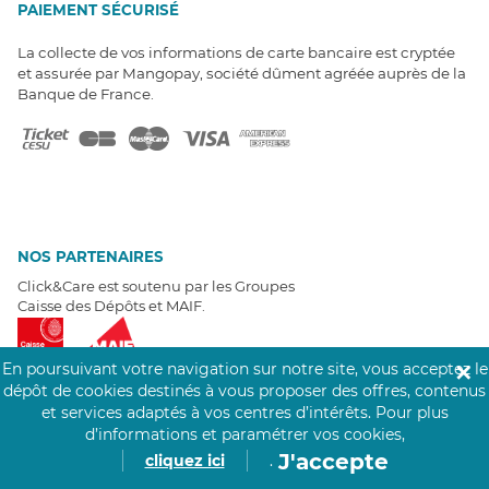
PAIEMENT SÉCURISÉ
La collecte de vos informations de carte bancaire est cryptée
et assurée par Mangopay, société dûment agréée auprès de la
Banque de France.
NOS PARTENAIRES
Click&Care est soutenu par les Groupes
Caisse des Dépôts et MAIF.
En poursuivant votre navigation sur notre site, vous acceptez le
✕
dépôt de cookies destinés à vous proposer des offres, contenus
et services adaptés à vos centres d’intérêts.
Pour plus
d’informations et paramétrer vos cookies,
EXPERTS À VOTRE ÉCOUTE
J'accepte
cliquez ici
.
Un besoin de recrutement ? Click&Care vous accompagne par
téléphone 7/7
.