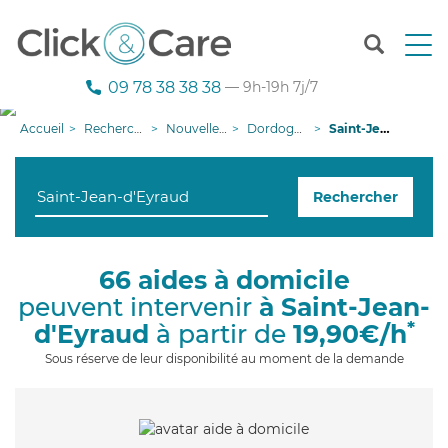
T
o
g
09 78 38 38 38
— 9h-19h 7j/7
g
l
Accueil
Recherche aide à domicile
Nouvelle-Aquitaine
Dordogne
Saint-Jean-d'Eyraud
e
n
a
Rechercher
v
i
g
a
66 aides à domicile
t
peuvent intervenir
à Saint-Jean-
i
o
*
d'Eyraud
à partir de
19,90€/h
n
Sous réserve de leur disponibilité au moment de la demande