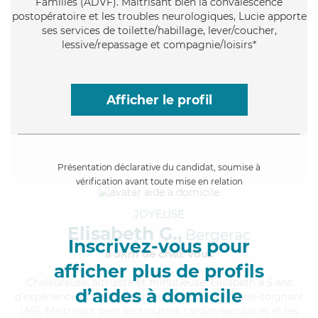
Familles (ADVF). Maitrisant bien la convalescence
postopératoire et les troubles neurologiques, Lucie apporte
ses services de toilette/habillage, lever/coucher,
lessive/repassage et compagnie/loisirs*
Afficher le profil
Présentation déclarative du candidat, soumise à
vérification avant toute mise en relation
JOYEUSE
Elisabeth G.,
Bergerac
Inscrivez-vous pour
à 5km de chez Vous
afficher plus de profils
Chaleureuse
, altruiste et minutieuse, Elisabeth a 5 ans
d’aides à domicile
d'expérience et possède un diplôme d'Etat d'aide-soignant
(AS). Maitrisant bien les troubles cardiovasculaires et les