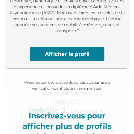
Optimiste
, dynamique et chaleureuse, Laetitia a 20 ans
d'expérience et possède un diplôme d'Aide Médico-
Psychologique (AMP). Maitrisant bien les troubles de la
vision et la sclérose latérale amyotrophique, Laetitia
apporte ses services de mobilité, ménage, repas et
transports*
Afficher le profil
Présentation déclarative du candidat, soumise à
vérification avant toute mise en relation
ALTRUISTE
Ophélie J.,
Saint-Astier
Inscrivez-vous pour
à 5km de chez Vous
afficher plus de profils
Communicative
, infatiguable et ponctuelle, Ophélie a 10