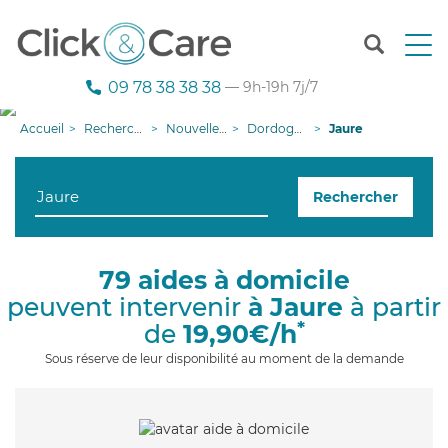
T
o
g
09 78 38 38 38
— 9h-19h 7j/7
g
l
Accueil
Recherche aide à domicile
Nouvelle-Aquitaine
Dordogne
Jaure
e
n
a
Rechercher
v
i
g
a
79 aides à domicile
t
peuvent intervenir
à Jaure
à partir
i
o
*
de
19,90€/h
n
Sous réserve de leur disponibilité au moment de la demande