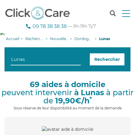
T
o
g
09 78 38 38 38
— 9h-19h 7j/7
g
l
Accueil
Recherche aide à domicile
Nouvelle-Aquitaine
Dordogne
Lunas
e
n
a
Rechercher
v
i
g
a
69 aides à domicile
t
peuvent intervenir
à Lunas
à partir
i
o
*
de
19,90€/h
n
Sous réserve de leur disponibilité au moment de la demande