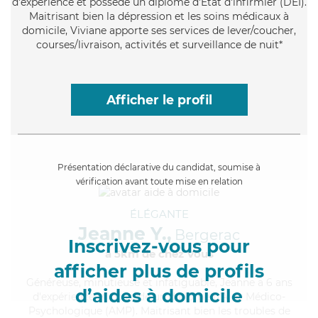
d'expérience et possède un diplôme d'Etat d'infirmier (DEI).
Maitrisant bien la dépression et les soins médicaux à
domicile, Viviane apporte ses services de lever/coucher,
courses/livraison, activités et surveillance de nuit*
Afficher le profil
Présentation déclarative du candidat, soumise à
vérification avant toute mise en relation
ÉLÉGANTE
Jeanne Y.,
Bergerac
Inscrivez-vous pour
à 5km de chez Vous
afficher plus de profils
Généreuse
, minutieuse et infatiguable, Jeanne a 6 ans
d’aides à domicile
d'expérience et possède un diplôme d'Aide Médico-
Psychologique (AMP). Maitrisant bien les troubles de