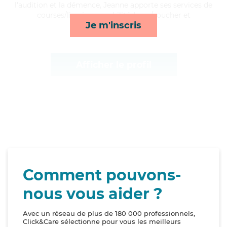
l'audition et la démence, Jeanne apporte ses services de
courses/livraison, mobilité, lever/coucher et
Je m'inscris
lessive/repassage*
Afficher le profil
Comment pouvons-
nous vous aider ?
Avec un réseau de plus de 180 000 professionnels,
Click&Care sélectionne pour vous les meilleurs